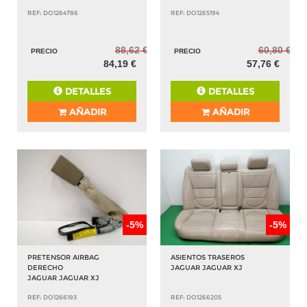
REF: DO1264786
REF: DO1265194
88,62 €
60,80 €
PRECIO
PRECIO
84,19 €
57,76 €
DETALLES
DETALLES
AÑADIR
AÑADIR
-5%
-5%
PRETENSOR AIRBAG
ASIENTOS TRASEROS
DERECHO
JAGUAR JAGUAR XJ
JAGUAR JAGUAR XJ
REF: DO1266193
REF: DO1266205