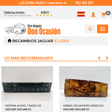
¿ALGUNA DUDA? Llamanos al
962 441 267
Valoraciones
4.81
/5
0
Ver todas las valoraciones
Toggl
navig
RECAMBIOS
JAGUAR
XJ 2003
LO MÁS RECOMENDADO
SISTEMA AUDIO / RADIO CD
AIRBAG DELANTERO DERECHO
JAGUAR JAGUAR XJ
JAGUAR JAGUAR XJ