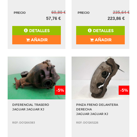
60,80 €
235,64 €
PRECIO
PRECIO
57,76 €
223,86 €
DETALLES
DETALLES
AÑADIR
AÑADIR
-5%
-5%
DIFERENCIAL TRASERO
PINZA FRENO DELANTERA
JAGUAR JAGUAR XJ
DERECHA
JAGUAR JAGUAR XJ
REF: DO1266383
REF: DO1265226