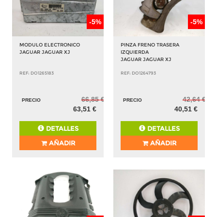
-5%
-5%
MODULO ELECTRONICO
PINZA FRENO TRASERA
JAGUAR JAGUAR XJ
IZQUIERDA
JAGUAR JAGUAR XJ
REF: DO1265183
REF: DO1264793
66,85 €
42,64 €
PRECIO
PRECIO
63,51 €
40,51 €
DETALLES
DETALLES
AÑADIR
AÑADIR