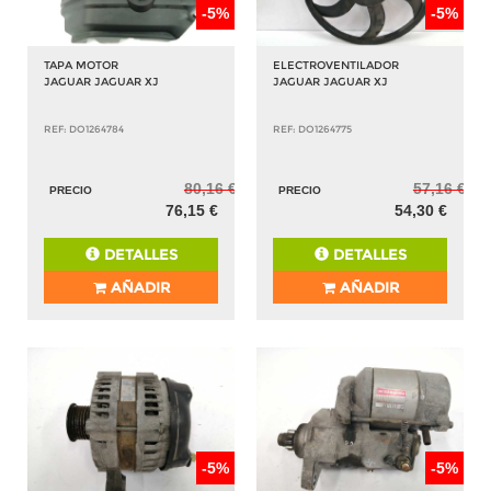
-5%
-5%
TAPA MOTOR
ELECTROVENTILADOR
JAGUAR JAGUAR XJ
JAGUAR JAGUAR XJ
REF: DO1264784
REF: DO1264775
80,16 €
57,16 €
PRECIO
PRECIO
76,15 €
54,30 €
DETALLES
DETALLES
AÑADIR
AÑADIR
-5%
-5%