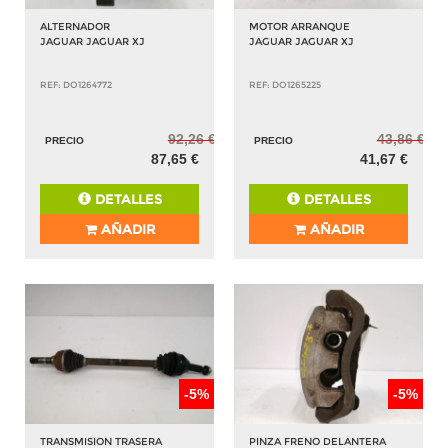
ALTERNADOR
MOTOR ARRANQUE
JAGUAR JAGUAR XJ
JAGUAR JAGUAR XJ
REF: DO1264772
REF: DO1265225
92,26 €
43,86 €
PRECIO
PRECIO
87,65 €
41,67 €
DETALLES
DETALLES
AÑADIR
AÑADIR
-5%
-5%
TRANSMISION TRASERA
PINZA FRENO DELANTERA