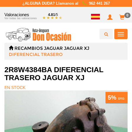
¿ALGUNA DUDA? Llamanos al
962 441 267
Valoraciones
4.81
/5
0
Ver todas las valoraciones
Toggl
navig
RECAMBIOS
JAGUAR
JAGUAR XJ
DIFERENCIAL TRASERO
2R8W4384BA DIFERENCIAL
TRASERO JAGUAR XJ
EN STOCK
5%
DTO.