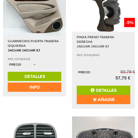
-5%
PINZA FRENO TRASERA
GUARNECIDO PUERTA TRASERA
DERECHA
IZQUIERDA
JAGUAR JAGUAR XJ
JAGUAR JAGUAR XJ
REF: DO1422660
REF: DO1266233
-
PRECIO
60,79 €
PRECIO
DETALLES
57,75 €
INFO
DETALLES
AÑADIR