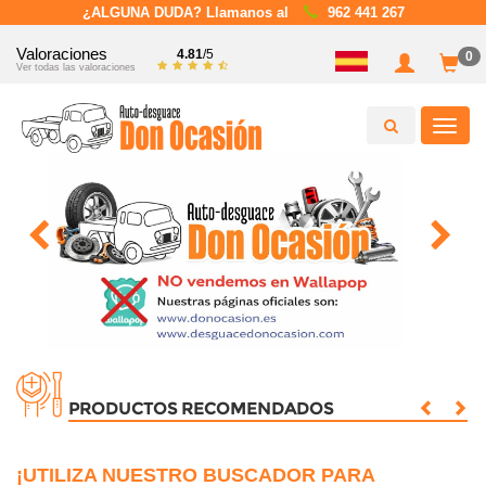
¿ALGUNA DUDA? Llamanos al
962 441 267
Valoraciones
4.81
/5
0
Ver todas las valoraciones
Toggl
navig
PRODUCTOS RECOMENDADOS
¡UTILIZA NUESTRO BUSCADOR PARA