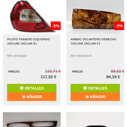
-5%
-5%
PILOTO TRASERO IZQUIERDO
AIRBAG DELANTERO DERECHO
JAGUAR JAGUAR XJ
JAGUAR JAGUAR XJ
REF: DO1422821
REF: DO1264643
123,71 €
88,62 €
PRECIO
PRECIO
117,52 €
84,19 €
DETALLES
DETALLES
AÑADIR
AÑADIR