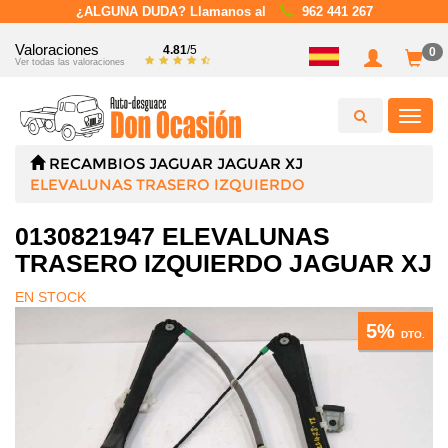
¿ALGUNA DUDA? Llamanos al
962 441 267
Valoraciones
4.81
/5
0
Ver todas las valoraciones
Toggl
navig
RECAMBIOS
JAGUAR
JAGUAR XJ
ELEVALUNAS TRASERO IZQUIERDO
0130821947 ELEVALUNAS
TRASERO IZQUIERDO JAGUAR XJ
EN STOCK
5%
DTO.