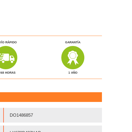
VÍO RÁPIDO
GARANTÍA
1 AÑO
/48 HORAS
DO1486857