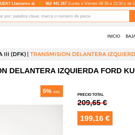
UDA? Llamanos al
962 441 267
(Lunes a Viernes 08:30 a 13:30 y de 1
INICIO
BAJ
III (DFK)
TRANSMISION DELANTERA IZQUIER
N DELANTERA IZQUIERDA FORD KUGA
5%
DTO.
PRECIO TOTAL
209,65 €
199,16 €