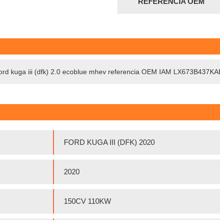
REFERENCIA OEM
ford kuga iii (dfk) 2.0 ecoblue mhev referencia OEM IAM LX673B437KA
FORD KUGA III (DFK) 2020
2020
150CV 110KW