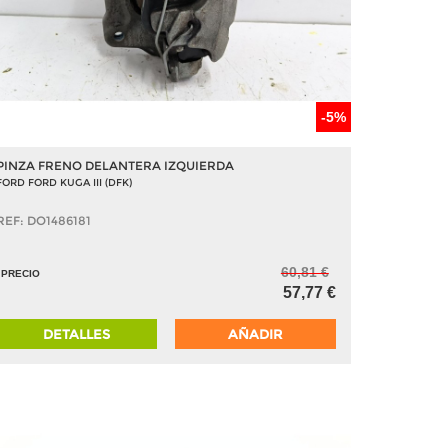
-5%
PINZA FRENO DELANTERA IZQUIERDA
FORD FORD KUGA III (DFK)
REF: DO1486181
60,81 €
PRECIO
57,77 €
DETALLES
AÑADIR