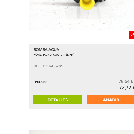
-
BOMBA AGUA
FORD FORD KUGA III (DFK)
REF: DO1486785
76,54 €
PRECIO
72,72 
DETALLES
AÑADIR