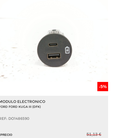
-5%
MODULO ELECTRONICO
FORD FORD KUGA III (DFK)
REF: DO1486590
51,13 €
PRECIO