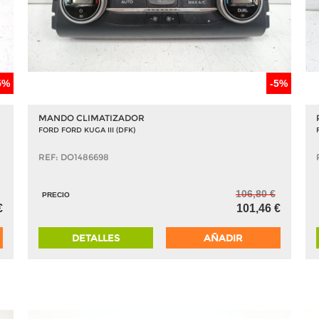
5%
-5%
MANDO CLIMATIZADOR
FORD FORD KUGA III (DFK)
REF: DO1486698
106,80 €
PRECIO
€
101,46 €
DETALLES
AÑADIR