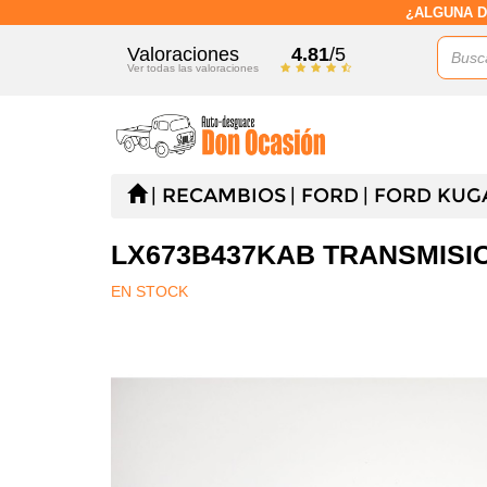
¿ALGUNA D
Valoraciones
4.81
/5
Ver todas las valoraciones
RECAMBIOS
FORD
FORD KUGA 
LX673B437KAB TRANSMISIO
EN STOCK