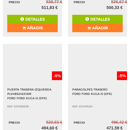
538,77 €
526,67 €
PRECIO
PRECIO
511,83 €
500,33 €
DETALLES
DETALLES
AÑADIR
AÑADIR
-5%
-5%
PUERTA TRASERA IZQUIERDA
PARAGOLPES TRASERO
PLV4BS24631AM
FORD FORD KUGA III (DFK)
FORD FORD KUGA III (DFK)
REF: DO1485638
REF: DO1476241
520,63 €
496,42 €
PRECIO
PRECIO
494,60 €
471,59 €