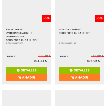
-5%
-5%
SALPICADERO
PORTON TRASERO
LV4BS042B85AC3ZHE
FORD FORD KUGA III (DFK)
LV4BS044A74AC
FORD FORD KUGA III (DFK)
REF: DO1487061
REF: DO1476242
980,43 €
847,32 €
PRECIO
PRECIO
931,41 €
804,95 €
DETALLES
DETALLES
AÑADIR
AÑADIR