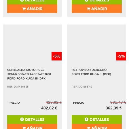
DETALLES
DETALLES
AÑADIR
AÑADIR
-5%
-5%
CENTRALITA MOTOR UCE
RETROVISOR DERECHO
JX6A12B684EB A2C024763601
FORD FORD KUGA III (DFK)
FORD FORD KUGA III (DFK)
REF: DO1486625
REF: DO1486142
423,82 €
381,47 €
PRECIO
PRECIO
402,62 €
362,39 €
DETALLES
DETALLES
AÑADIR
AÑADIR