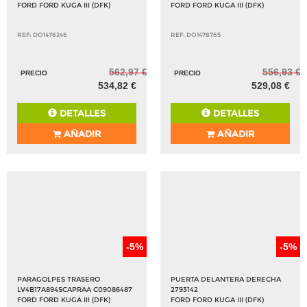
FORD FORD KUGA III (DFK)
FORD FORD KUGA III (DFK)
REF: DO1476246
REF: DO1478765
562,97 €
556,93 €
PRECIO
PRECIO
534,82 €
529,08 €
DETALLES
DETALLES
AÑADIR
AÑADIR
-5%
-5%
PARAGOLPES TRASERO
PUERTA DELANTERA DERECHA
LV4B17A894SCAPRAA C09086487
2793142
FORD FORD KUGA III (DFK)
FORD FORD KUGA III (DFK)