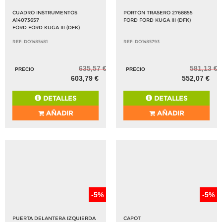
CUADRO INSTRUMENTOS
PORTON TRASERO 2768855
A14073657
FORD FORD KUGA III (DFK)
FORD FORD KUGA III (DFK)
REF: DO1485481
REF: DO1485793
635,57 €
581,13 €
PRECIO
PRECIO
603,79 €
552,07 €
DETALLES
DETALLES
AÑADIR
AÑADIR
-5%
-5%
PUERTA DELANTERA IZQUIERDA
CAPOT