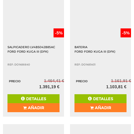
-5%
-5%
SALPICADERO LV4BS042B85AC
BATERIA
FORD FORD KUGA III (DFK)
FORD FORD KUGA III (DFK)
REF: DO1486640
REF: DO1485431
1.464,41 €
1.161,91 €
PRECIO
PRECIO
1.391,19 €
1.103,81 €
DETALLES
DETALLES
AÑADIR
AÑADIR