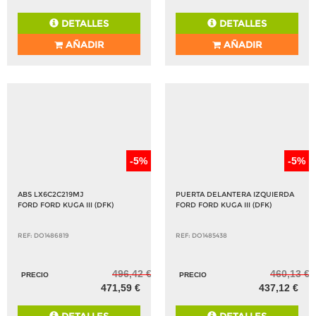
DETALLES
DETALLES
AÑADIR
AÑADIR
-5%
-5%
ABS LX6C2C219MJ
PUERTA DELANTERA IZQUIERDA
FORD FORD KUGA III (DFK)
FORD FORD KUGA III (DFK)
REF: DO1486819
REF: DO1485438
496,42 €
460,13 €
PRECIO
PRECIO
471,59 €
437,12 €