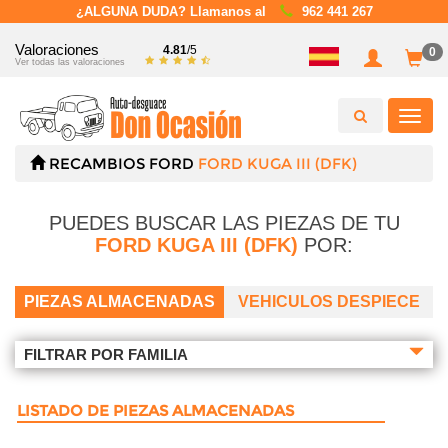
¿ALGUNA DUDA? Llamanos al
962 441 267
Valoraciones
4.81
/5
0
Ver todas las valoraciones
Toggl
navig
RECAMBIOS
FORD
FORD KUGA III (DFK)
PUEDES BUSCAR LAS PIEZAS DE TU
FORD KUGA III (DFK)
POR:
PIEZAS ALMACENADAS
VEHICULOS DESPIECE
FILTRAR POR FAMILIA
LISTADO DE PIEZAS ALMACENADAS