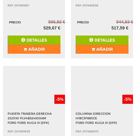
REF: DO1485561
REF: DO1485608
556,92 €
544,83 €
PRECIO
PRECIO
529,07 €
517,59 €
DETALLES
DETALLES
AÑADIR
AÑADIR
-5%
-5%
PUERTA TRASERA DERECHA
COLUMNA DIRECCION
2525161 PLV4BS24630AM
H1BC3F880CE
FORD FORD KUGA III (DFK)
FORD FORD KUGA III (DFK)
REF: DO1485639
REF: DO1486870