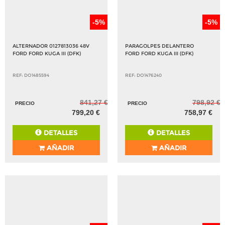
-5%
-5%
ALTERNADOR 0127813036 48V
PARAGOLPES DELANTERO
FORD FORD KUGA III (DFK)
FORD FORD KUGA III (DFK)
REF: DO1485594
REF: DO1476240
841,27 €
798,92 €
PRECIO
PRECIO
799,20 €
758,97 €
DETALLES
DETALLES
AÑADIR
AÑADIR