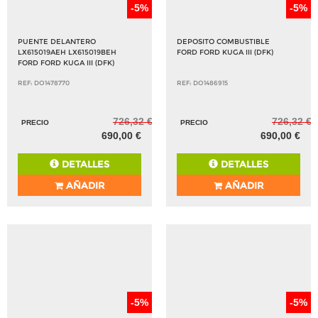
-5%
-5%
PUENTE DELANTERO
DEPOSITO COMBUSTIBLE
LX615019AEH LX615019BEH
FORD FORD KUGA III (DFK)
FORD FORD KUGA III (DFK)
REF: DO1478770
REF: DO1486915
726,32 €
726,32 €
PRECIO
PRECIO
690,00 €
690,00 €
DETALLES
DETALLES
AÑADIR
AÑADIR
-5%
-5%