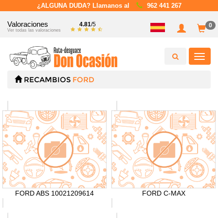
¿ALGUNA DUDA? Llamanos al
962 441 267
Valoraciones
4.81
/5
0
Ver todas las valoraciones
Toggl
navig
RECAMBIOS
FORD
FORD ABS 10021209614
FORD C-MAX