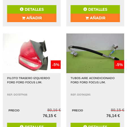
DETALLES
DETALLES
AÑADIR
AÑADIR
-5%
-5%
PILOTO TRASERO IZQUIERDO
TUBOS AIRE ACONDICIONADO
FORD FORD FOCUS LIM.
FORD FORD FOCUS LIM.
REF: DO1377456
REF: DO1145295
80,16 €
80,15 €
PRECIO
PRECIO
76,15 €
76,14 €