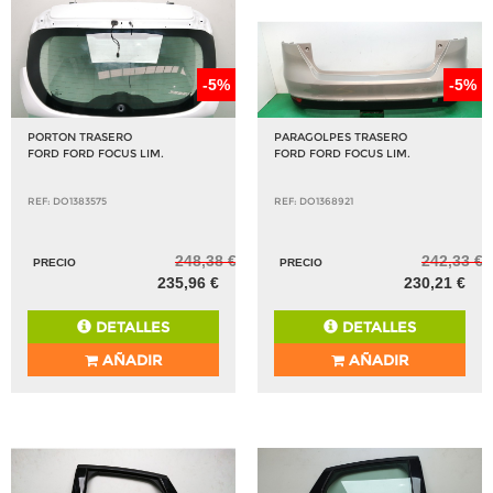
-5%
-5%
PORTON TRASERO
PARAGOLPES TRASERO
FORD FORD FOCUS LIM.
FORD FORD FOCUS LIM.
REF: DO1383575
REF: DO1368921
248,38 €
242,33 €
PRECIO
PRECIO
235,96 €
230,21 €
DETALLES
DETALLES
AÑADIR
AÑADIR