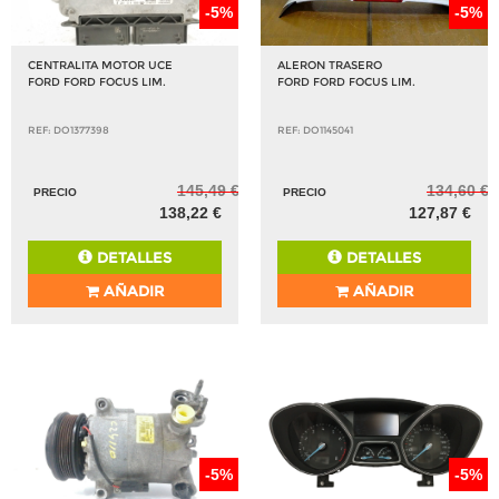
-5%
-5%
CENTRALITA MOTOR UCE
ALERON TRASERO
FORD FORD FOCUS LIM.
FORD FORD FOCUS LIM.
REF: DO1377398
REF: DO1145041
145,49 €
134,60 €
PRECIO
PRECIO
138,22 €
127,87 €
DETALLES
DETALLES
AÑADIR
AÑADIR
-5%
-5%