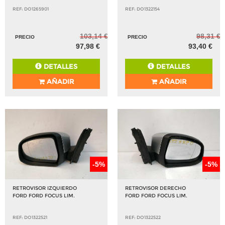
REF: DO1265901
REF: DO1322154
103,14 €
98,31 €
PRECIO
PRECIO
97,98 €
93,40 €
DETALLES
DETALLES
AÑADIR
AÑADIR
-5%
-5%
RETROVISOR IZQUIERDO
RETROVISOR DERECHO
FORD FORD FOCUS LIM.
FORD FORD FOCUS LIM.
REF: DO1322521
REF: DO1322522