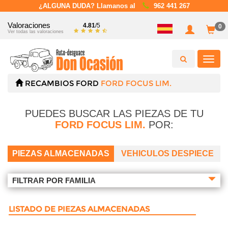
¿ALGUNA DUDA? Llamanos al
962 441 267
Valoraciones
4.81
/5
0
Ver todas las valoraciones
Toggl
navig
RECAMBIOS
FORD
FORD FOCUS LIM.
PUEDES BUSCAR LAS PIEZAS DE TU
FORD FOCUS LIM.
POR:
PIEZAS ALMACENADAS
VEHICULOS DESPIECE
FILTRAR POR FAMILIA
LISTADO DE PIEZAS ALMACENADAS