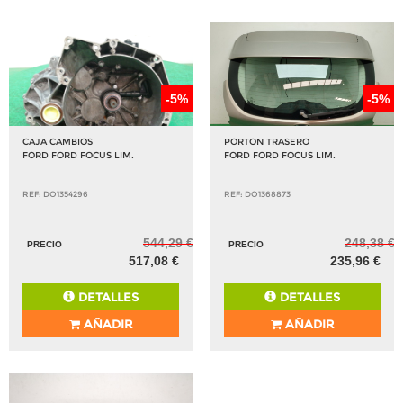
-5%
-5%
CAJA CAMBIOS
PORTON TRASERO
FORD FORD FOCUS LIM.
FORD FORD FOCUS LIM.
REF: DO1354296
REF: DO1368873
544,29 €
248,38 €
PRECIO
PRECIO
517,08 €
235,96 €
DETALLES
DETALLES
AÑADIR
AÑADIR