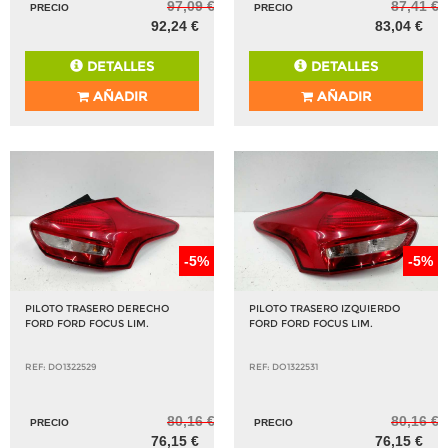
97,09 €
87,41 €
PRECIO
PRECIO
92,24 €
83,04 €
DETALLES
DETALLES
AÑADIR
AÑADIR
-5%
-5%
PILOTO TRASERO DERECHO
PILOTO TRASERO IZQUIERDO
FORD FORD FOCUS LIM.
FORD FORD FOCUS LIM.
REF: DO1322529
REF: DO1322531
80,16 €
80,16 €
PRECIO
PRECIO
76,15 €
76,15 €