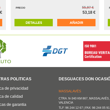
€
55,97 €
PRECIO
 €
53,18 €
DETALLES
AÑADIR
RAS POLITICAS
DESGUACES DON OCASI
ica de privacidad
MASSALAVÉS
ica de calidad
CTRA. N-340 KM 867, MASSALAVÉS, 
VALENCIA
icas de garantia
TLF: 96 244 12 67 | FAX: 96 244 05 91