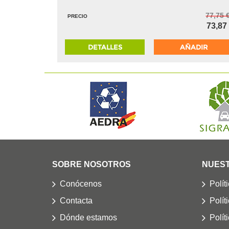
77,75 
PRECIO
73,87
DETALLES
AÑADIR
SOBRE NOSOTROS
NUEST
Conócenos
Polít
Contacta
Polít
Dónde estamos
Polít