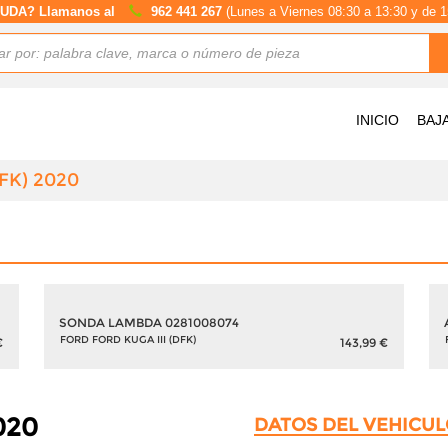
UDA? Llamanos al
962 441 267
(Lunes a Viernes 08:30 a 13:30 y de 1
INICIO
BAJ
DFK) 2020
SONDA LAMBDA 0281008074
FORD FORD KUGA III (DFK)
€
143,99 €
020
DATOS DEL VEHICUL