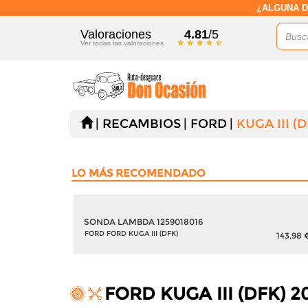
¿ALGUNA D
Valoraciones
4.81
/5
Ver todas las valoraciones
RECAMBIOS
FORD
KUGA III (
LO MÁS RECOMENDADO
SONDA LAMBDA 1259018016
FORD FORD KUGA III (DFK)
53,18 €
143,98 
FORD KUGA III (DFK) 2