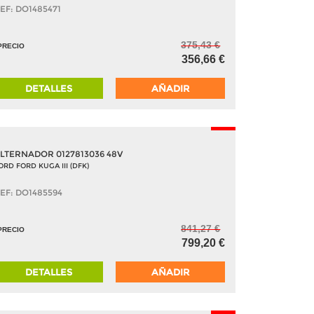
EF: DO1485471
375,43 €
PRECIO
356,66 €
DETALLES
AÑADIR
-5%
LTERNADOR 0127813036 48V
ORD FORD KUGA III (DFK)
EF: DO1485594
841,27 €
PRECIO
799,20 €
DETALLES
AÑADIR
-5%