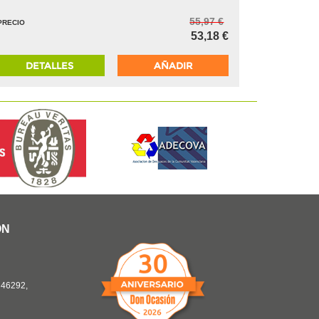
55,97 €
PRECIO
53,18 €
DETALLES
AÑADIR
ÓN
46292,