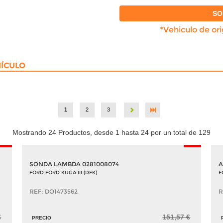
SO
CÓDIGO MOTOR
*Vehiculo de or
yldc
HÍCULO
1
2
3
Mostrando 24 Productos, desde 1 hasta 24 por un total de 129
-5%
-5%
SONDA LAMBDA 0281008074
A
FORD FORD KUGA III (DFK)
F
REF: DO1473562
R
€
151,57 €
PRECIO