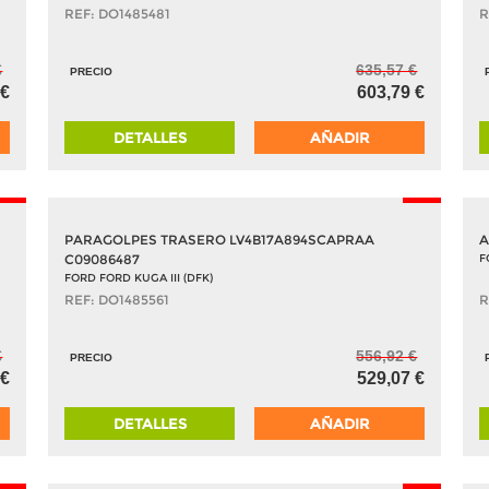
REF: DO1485481
R
€
635,57 €
PRECIO
 €
603,79 €
DETALLES
AÑADIR
-5%
-5%
PARAGOLPES TRASERO LV4B17A894SCAPRAA
A
C09086487
F
FORD FORD KUGA III (DFK)
REF: DO1485561
R
€
556,92 €
PRECIO
 €
529,07 €
DETALLES
AÑADIR
-5%
-5%