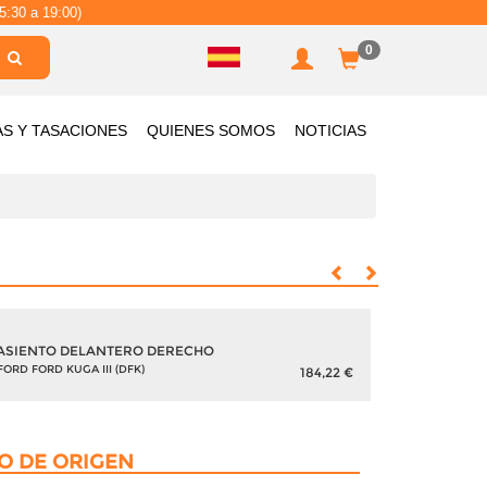
5:30 a 19:00)
0
AS Y TASACIONES
QUIENES SOMOS
NOTICIAS
ASIENTO DELANTERO DERECHO
ASIENTO 
FORD FORD KUGA III (DFK)
FORD FORD K
184,22 €
O DE ORIGEN