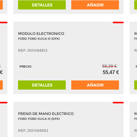
DETALLES
AÑADIR
-5%
-5%
MODULO ELECTRONICO
M
FORD FORD KUGA III (DFK)
F
REF: DO1486612
R
€
58,39 €
PRECIO
 €
55,47 €
DETALLES
AÑADIR
-5%
-5%
FRENO DE MANO ELECTRICO
M
FORD FORD KUGA III (DFK)
F
REF: DO1486582
R