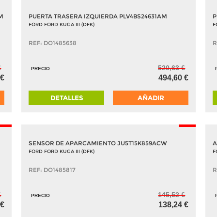
M
PUERTA TRASERA IZQUIERDA PLV4BS24631AM
P
FORD FORD KUGA III (DFK)
F
REF: DO1485638
R
€
520,63 €
PRECIO
 €
494,60 €
DETALLES
AÑADIR
-5%
-5%
SENSOR DE APARCAMIENTO JU5T15K859ACW
A
FORD FORD KUGA III (DFK)
F
REF: DO1485817
R
€
145,52 €
PRECIO
 €
138,24 €