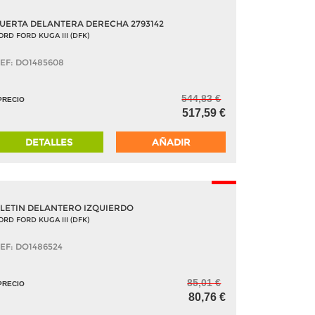
UERTA DELANTERA DERECHA 2793142
ORD FORD KUGA III (DFK)
EF: DO1485608
544,83 €
PRECIO
517,59 €
DETALLES
AÑADIR
-5%
LETIN DELANTERO IZQUIERDO
ORD FORD KUGA III (DFK)
EF: DO1486524
85,01 €
PRECIO
80,76 €