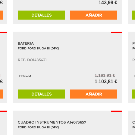
 €
143,99 €
DETALLES
AÑADIR
-5%
-5%
BATERIA
P
FORD FORD KUGA III (DFK)
F
REF: DO1485431
R
€
1.161,91 €
PRECIO
 €
1.103,81 €
DETALLES
AÑADIR
-5%
-5%
CUADRO INSTRUMENTOS A14073657
C
FORD FORD KUGA III (DFK)
F