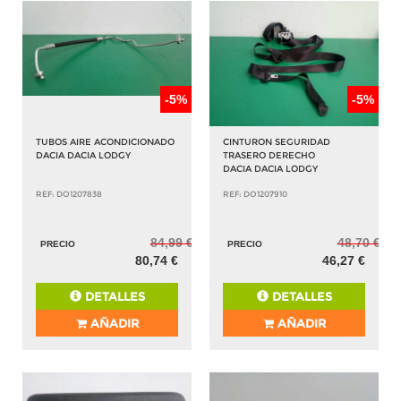
-5%
-5%
TUBOS AIRE ACONDICIONADO
CINTURON SEGURIDAD
DACIA DACIA LODGY
TRASERO DERECHO
DACIA DACIA LODGY
REF: DO1207838
REF: DO1207910
84,99 €
48,70 €
PRECIO
PRECIO
80,74 €
46,27 €
DETALLES
DETALLES
AÑADIR
AÑADIR