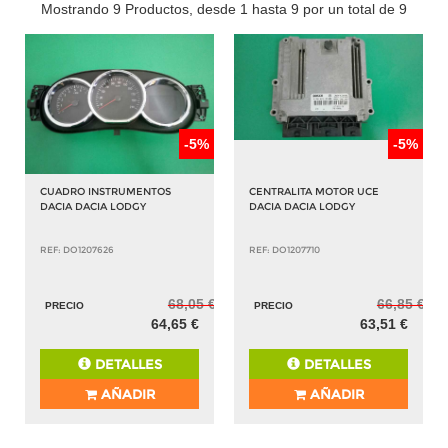
Mostrando 9 Productos, desde 1 hasta 9 por un total de 9
-5%
-5%
CUADRO INSTRUMENTOS
CENTRALITA MOTOR UCE
DACIA DACIA LODGY
DACIA DACIA LODGY
REF: DO1207626
REF: DO1207710
68,05 €
66,85 €
PRECIO
PRECIO
64,65 €
63,51 €
DETALLES
DETALLES
AÑADIR
AÑADIR