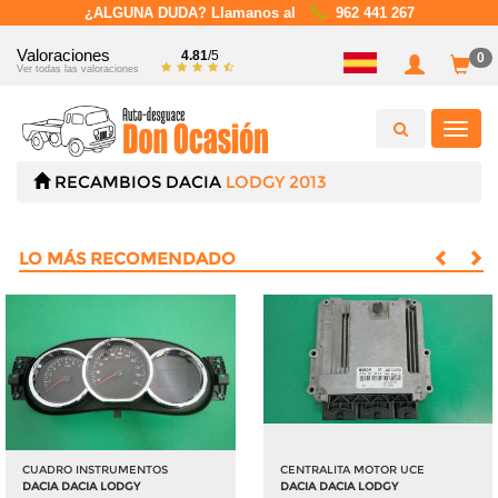
¿ALGUNA DUDA? Llamanos al
962 441 267
Valoraciones
4.81
/5
0
Ver todas las valoraciones
Toggl
navig
RECAMBIOS
DACIA
LODGY 2013
LO MÁS RECOMENDADO
CUADRO INSTRUMENTOS
CENTRALITA MOTOR UCE
DACIA DACIA LODGY
DACIA DACIA LODGY