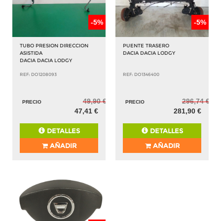
-5%
-5%
TUBO PRESION DIRECCION
PUENTE TRASERO
ASISTIDA
DACIA DACIA LODGY
DACIA DACIA LODGY
REF: DO1208093
REF: DO1346400
49,90 €
296,74 €
PRECIO
PRECIO
47,41 €
281,90 €
DETALLES
DETALLES
AÑADIR
AÑADIR