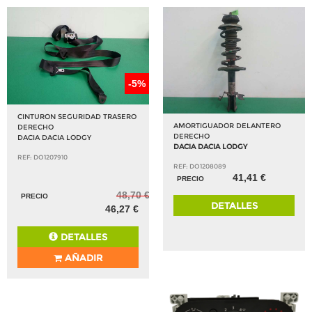
-5%
CINTURON SEGURIDAD TRASERO
AMORTIGUADOR DELANTERO
DERECHO
DERECHO
DACIA DACIA LODGY
DACIA DACIA LODGY
REF: DO1207910
REF: DO1208089
41,41 €
PRECIO
48,70 €
PRECIO
DETALLES
46,27 €
DETALLES
AÑADIR