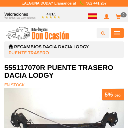
¿ALGUNA DUDA? Llamanos al
962 441 267
Valoraciones
4.81
/5
0
Ver todas las valoraciones
Toggl
navig
RECAMBIOS
DACIA
DACIA LODGY
PUENTE TRASERO
555117070R PUENTE TRASERO
DACIA LODGY
EN STOCK
5%
DTO.