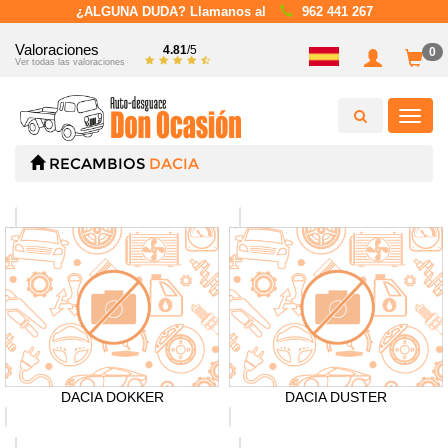
¿ALGUNA DUDA? Llamanos al
962 441 267
Valoraciones
4.81
/5
0
Ver todas las valoraciones
Toggl
navig
RECAMBIOS
DACIA
DACIA DOKKER
DACIA DUSTER