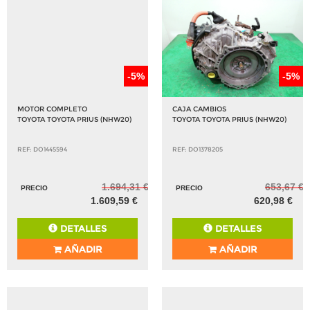
-5%
-5%
MOTOR COMPLETO
CAJA CAMBIOS
TOYOTA TOYOTA PRIUS (NHW20)
TOYOTA TOYOTA PRIUS (NHW20)
REF: DO1445594
REF: DO1378205
1.694,31 €
653,67 €
PRECIO
PRECIO
1.609,59 €
620,98 €
DETALLES
DETALLES
AÑADIR
AÑADIR