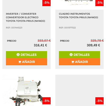
-5%
-5%
INVERTER / CONVERTER
CUADRO INSTRUMENTOS
CONVERTIDOR ELECTRICO
TOYOTA TOYOTA PRIUS (NHW20)
TOYOTA TOYOTA PRIUS (NHW20)
REF: DO1445221
REF: DO1377322
333,07 €
325,78 €
PRECIO
PRECIO
316,41 €
309,49 €
DETALLES
DETALLES
AÑADIR
AÑADIR
-5%
-5%