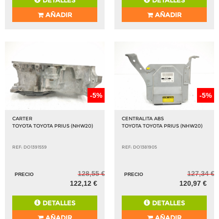
DETALLES
DETALLES
AÑADIR
AÑADIR
-5%
-5%
CARTER
CENTRALITA ABS
TOYOTA TOYOTA PRIUS (NHW20)
TOYOTA TOYOTA PRIUS (NHW20)
REF: DO1391559
REF: DO1381905
128,55 €
127,34 €
PRECIO
PRECIO
122,12 €
120,97 €
DETALLES
DETALLES
AÑADIR
AÑADIR