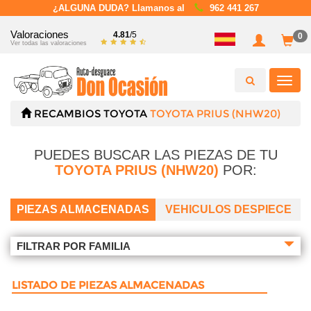
¿ALGUNA DUDA? Llamanos al
962 441 267
Valoraciones
4.81
/5
0
Ver todas las valoraciones
Toggl
navig
RECAMBIOS
TOYOTA
TOYOTA PRIUS (NHW20)
PUEDES BUSCAR LAS PIEZAS DE TU
TOYOTA PRIUS (NHW20)
POR:
PIEZAS ALMACENADAS
VEHICULOS DESPIECE
FILTRAR POR FAMILIA
LISTADO DE PIEZAS ALMACENADAS