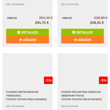
REF: DO1378468
REF: DO1377335
254,43 €
229,90 €
PRECIO
PRECIO
241,71 €
218,41 €
DETALLES
DETALLES
AÑADIR
AÑADIR
-5%
-5%
CUADRO INSTRUMENTOS
PUERTA DELANTERA DERECHA
769362060L
OBSERVAR FOTOS
TOYOTA TOYOTA PRIUS (NHW20)
TOYOTA TOYOTA PRIUS (NHW20)
REF: DO1445090
REF: DO1445179