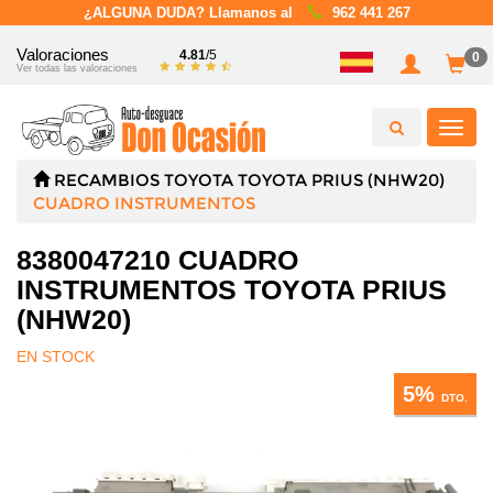
¿ALGUNA DUDA? Llamanos al
962 441 267
Valoraciones
4.81
/5
0
Ver todas las valoraciones
Toggl
navig
RECAMBIOS
TOYOTA
TOYOTA PRIUS (NHW20)
CUADRO INSTRUMENTOS
8380047210 CUADRO
INSTRUMENTOS TOYOTA PRIUS
(NHW20)
EN STOCK
5%
DTO.