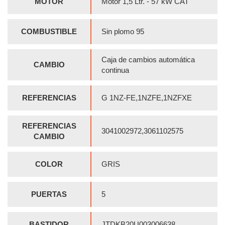
MOTOR
Motor 1,5 Ltr. - 57 kW CAT
COMBUSTIBLE
Sin plomo 95
Caja de cambios automática
CAMBIO
continua
REFERENCIAS
G 1NZ-FE,1NZFE,1NZFXE
REFERENCIAS
3041002972,3061102575
CAMBIO
COLOR
GRIS
PUERTAS
5
BASTIDOR
JTDKB20U003006638