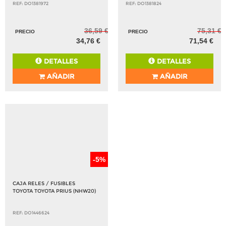
REF: DO1381972
REF: DO1381824
36,59 €
75,31 €
PRECIO
PRECIO
34,76 €
71,54 €
DETALLES
DETALLES
AÑADIR
AÑADIR
-5%
CAJA RELES / FUSIBLES
TOYOTA TOYOTA PRIUS (NHW20)
REF: DO1446624