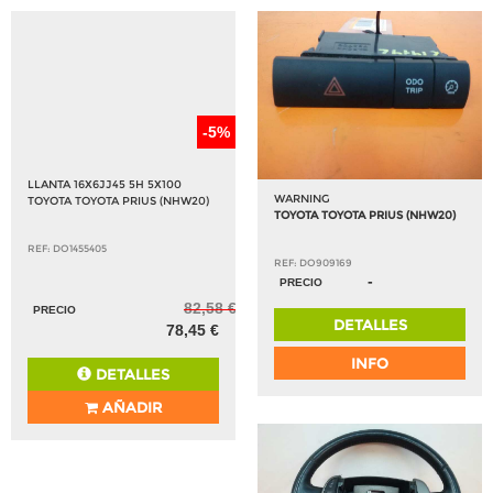
-5%
LLANTA 16X6JJ45 5H 5X100
WARNING
TOYOTA TOYOTA PRIUS (NHW20)
TOYOTA TOYOTA PRIUS (NHW20)
REF: DO1455405
REF: DO909169
-
PRECIO
82,58 €
PRECIO
DETALLES
78,45 €
INFO
DETALLES
AÑADIR