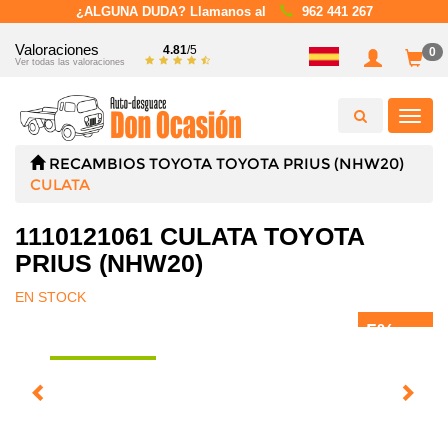
¿ALGUNA DUDA? Llamanos al
962 441 267
Valoraciones
4.81
/5
0
Ver todas las valoraciones
Toggl
navig
RECAMBIOS
TOYOTA
TOYOTA PRIUS (NHW20)
CULATA
1110121061 CULATA TOYOTA
PRIUS (NHW20)
EN STOCK
5%
DTO.