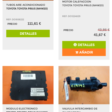
MOTOR CALEFACCION
TUBOS AIRE ACONDICIONADO
TOYOTA TOYOTA PRIUS (NHW20)
TOYOTA TOYOTA PRIUS (NHW20)
REF: DO1224829
REF: DO908222
111,61 €
PRECIO
43,86 €
PRECIO
DETALLES
41,67 €
DETALLES
AÑADIR
MODULO ELECTRONICO
VALVULA INTERCAMBIO DE