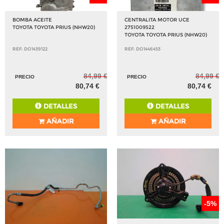
BOMBA ACEITE
CENTRALITA MOTOR UCE
TOYOTA TOYOTA PRIUS (NHW20)
2751009522
TOYOTA TOYOTA PRIUS (NHW20)
REF: DO1439122
REF: DO1446453
84,99 €
84,99 €
PRECIO
PRECIO
80,74 €
80,74 €
DETALLES
DETALLES
AÑADIR
AÑADIR
-5%