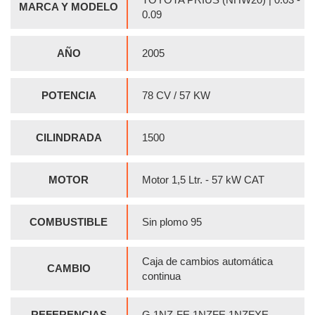
MARCA Y MODELO
0.09
AÑO
2005
POTENCIA
78 CV / 57 KW
CILINDRADA
1500
MOTOR
Motor 1,5 Ltr. - 57 kW CAT
COMBUSTIBLE
Sin plomo 95
Caja de cambios automática
CAMBIO
continua
REFERENCIAS
G 1NZ-FE,1NZFE,1NZFXE