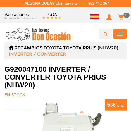
¿ALGUNA DUDA? Llamanos al
962 441 267
Valoraciones
4.81
/5
0
Ver todas las valoraciones
Toggl
navig
RECAMBIOS
TOYOTA
TOYOTA PRIUS (NHW20)
INVERTER / CONVERTER
G920047100 INVERTER /
CONVERTER TOYOTA PRIUS
(NHW20)
EN STOCK
5%
DTO.