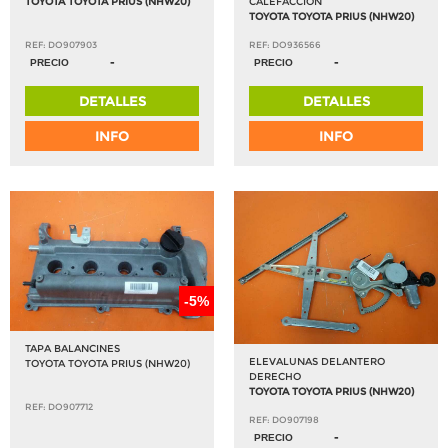
TOYOTA TOYOTA PRIUS (NHW20)
CALEFACCION
TOYOTA TOYOTA PRIUS (NHW20)
REF: DO907903
REF: DO936566
-
-
PRECIO
PRECIO
DETALLES
DETALLES
INFO
INFO
-5%
TAPA BALANCINES
ELEVALUNAS DELANTERO
TOYOTA TOYOTA PRIUS (NHW20)
DERECHO
TOYOTA TOYOTA PRIUS (NHW20)
REF: DO907712
REF: DO907198
-
PRECIO