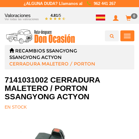
¿ALGUNA DUDA? Llamanos al
962 441 267
Valoraciones
4.81
/5
0
Ver todas las valoraciones
Toggl
navig
RECAMBIOS
SSANGYONG
SSANGYONG ACTYON
CERRADURA MALETERO / PORTON
7141031002 CERRADURA
MALETERO / PORTON
SSANGYONG ACTYON
EN STOCK