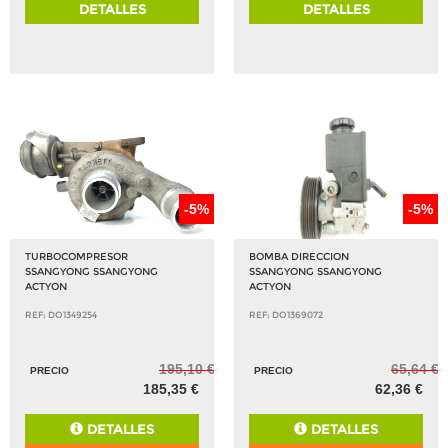
DETALLES
DETALLES
-5%
-5%
TURBOCOMPRESOR
BOMBA DIRECCION
SSANGYONG SSANGYONG
SSANGYONG SSANGYONG
ACTYON
ACTYON
REF: DO1349254
REF: DO1369072
195,10 €
65,64 €
PRECIO
PRECIO
185,35 €
62,36 €
DETALLES
DETALLES