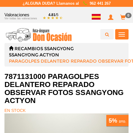
¿ALGUNA DUDA? Llamanos al
962 441 267
Valoraciones
4.81
/5
0
Ver todas las valoraciones
Toggl
navig
RECAMBIOS
SSANGYONG
SSANGYONG ACTYON
PARAGOLPES DELANTERO REPARADO OBSERVAR FO
7871131000 PARAGOLPES
DELANTERO REPARADO
OBSERVAR FOTOS SSANGYONG
ACTYON
EN STOCK
5%
DTO.