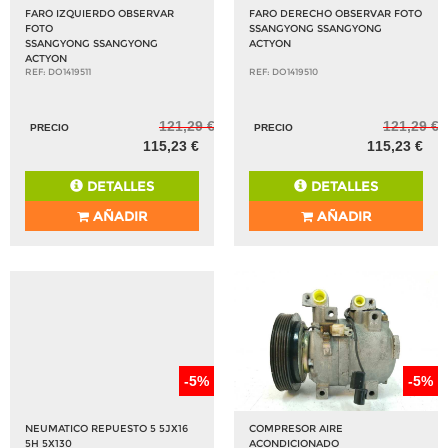
FARO IZQUIERDO OBSERVAR
FARO DERECHO OBSERVAR FOTO
FOTO
SSANGYONG SSANGYONG
SSANGYONG SSANGYONG
ACTYON
ACTYON
REF: DO1419511
REF: DO1419510
121,29 €
121,29 €
PRECIO
PRECIO
115,23 €
115,23 €
DETALLES
DETALLES
AÑADIR
AÑADIR
-5%
-5%
NEUMATICO REPUESTO 5 5JX16
COMPRESOR AIRE
5H 5X130
ACONDICIONADO