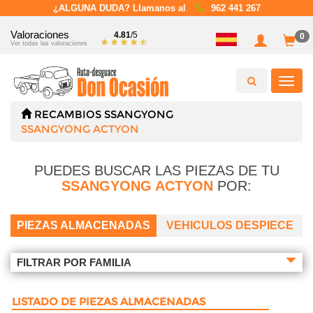
¿ALGUNA DUDA? Llamanos al
962 441 267
Valoraciones
4.81
/5
0
Ver todas las valoraciones
Toggl
navig
RECAMBIOS
SSANGYONG
SSANGYONG ACTYON
PUEDES BUSCAR LAS PIEZAS DE TU
SSANGYONG ACTYON
POR:
PIEZAS ALMACENADAS
VEHICULOS DESPIECE
FILTRAR POR FAMILIA
LISTADO DE PIEZAS ALMACENADAS