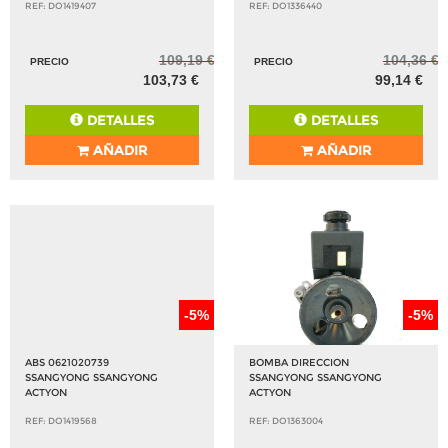
REF: DO1419407
REF: DO1336440
109,19 €
104,36 €
PRECIO
PRECIO
103,73 €
99,14 €
DETALLES
DETALLES
AÑADIR
AÑADIR
-5%
-5%
ABS 0621020739
BOMBA DIRECCION
SSANGYONG SSANGYONG
SSANGYONG SSANGYONG
ACTYON
ACTYON
REF: DO1419568
REF: DO1363004