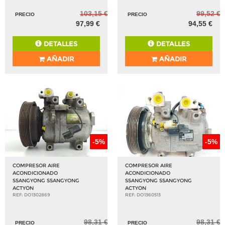
103,15 €
99,52 €
PRECIO
PRECIO
97,99 €
94,55 €
DETALLES
DETALLES
AÑADIR
AÑADIR
-5%
-5%
COMPRESOR AIRE
COMPRESOR AIRE
ACONDICIONADO
ACONDICIONADO
SSANGYONG SSANGYONG
SSANGYONG SSANGYONG
ACTYON
ACTYON
REF: DO1302869
REF: DO1360513
98,31 €
98,31 €
PRECIO
PRECIO