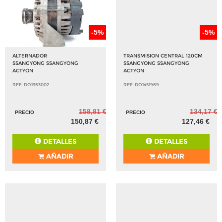
-5%
-5%
ALTERNADOR
TRANSMISION CENTRAL 120CM
SSANGYONG SSANGYONG
SSANGYONG SSANGYONG
ACTYON
ACTYON
REF: DO1363002
REF: DO1451969
158,81 €
134,17 €
PRECIO
PRECIO
150,87 €
127,46 €
DETALLES
DETALLES
AÑADIR
AÑADIR