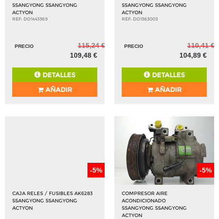
SSANGYONG SSANGYONG
SSANGYONG SSANGYONG
ACTYON
ACTYON
REF: DO1443369
REF: DO1363003
115,24 €
110,41 €
PRECIO
PRECIO
109,48 €
104,89 €
DETALLES
DETALLES
AÑADIR
AÑADIR
-5%
-5%
CAJA RELES / FUSIBLES AK6283
COMPRESOR AIRE
SSANGYONG SSANGYONG
ACONDICIONADO
ACTYON
SSANGYONG SSANGYONG
ACTYON