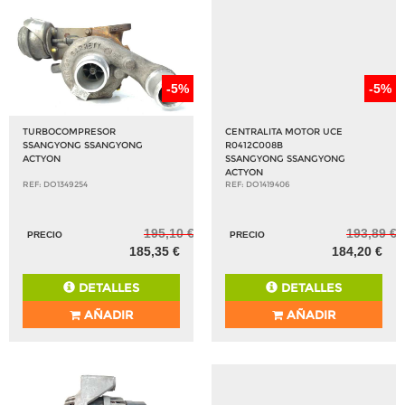
-5%
-5%
TURBOCOMPRESOR
CENTRALITA MOTOR UCE
SSANGYONG SSANGYONG
R0412C008B
ACTYON
SSANGYONG SSANGYONG
ACTYON
REF: DO1349254
REF: DO1419406
195,10 €
193,89 €
PRECIO
PRECIO
185,35 €
184,20 €
DETALLES
DETALLES
AÑADIR
AÑADIR