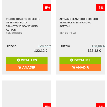
-5%
-5%
PILOTO TRASERO DERECHO
AIRBAG DELANTERO DERECHO
OBSERVAR FOTO
SSANGYONG SSANGYONG
SSANGYONG SSANGYONG
ACTYON
ACTYON
REF: DO1419512
REF: DO1419451
128,55 €
128,55 €
PRECIO
PRECIO
122,12 €
122,12 €
DETALLES
DETALLES
AÑADIR
AÑADIR
-5%
-5%