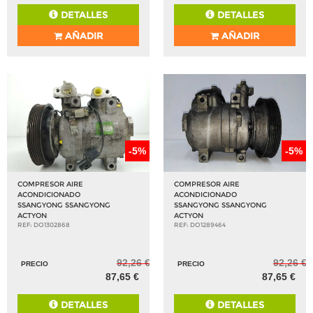
DETALLES
DETALLES
AÑADIR
AÑADIR
-5%
-5%
COMPRESOR AIRE
COMPRESOR AIRE
ACONDICIONADO
ACONDICIONADO
SSANGYONG SSANGYONG
SSANGYONG SSANGYONG
ACTYON
ACTYON
REF: DO1302868
REF: DO1289464
92,26 €
92,26 €
PRECIO
PRECIO
87,65 €
87,65 €
DETALLES
DETALLES