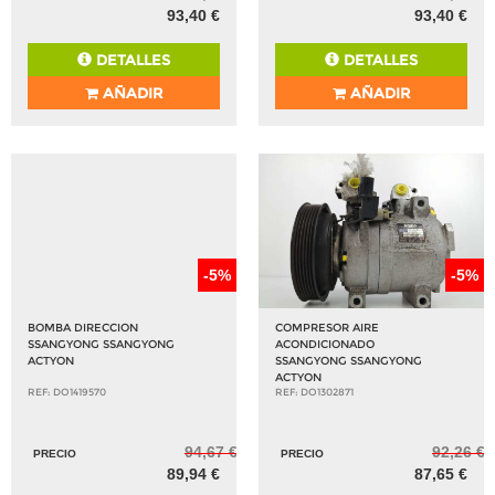
93,40 €
93,40 €
DETALLES
DETALLES
AÑADIR
AÑADIR
-5%
-5%
BOMBA DIRECCION
COMPRESOR AIRE
SSANGYONG SSANGYONG
ACONDICIONADO
ACTYON
SSANGYONG SSANGYONG
ACTYON
REF: DO1419570
REF: DO1302871
94,67 €
92,26 €
PRECIO
PRECIO
89,94 €
87,65 €