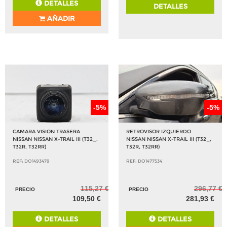
DETALLES
DETALLES
AÑADIR
-5%
-5%
CAMARA VISION TRASERA
RETROVISOR IZQUIERDO
NISSAN NISSAN X-TRAIL III (T32_,
NISSAN NISSAN X-TRAIL III (T32_,
T32R, T32RR)
T32R, T32RR)
REF: DO1493479
REF: DO1477534
115,27 €
296,77 €
PRECIO
PRECIO
109,50 €
281,93 €
DETALLES
DETALLES