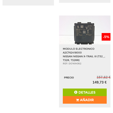
-5%
MODULO ELECTRONICO
A2C762418000
NISSAN NISSAN X-TRAIL III (T32_,
T32R, T32RR)
REF: DO1494362
157,62 €
PRECIO
149,73 €
DETALLES
AÑADIR