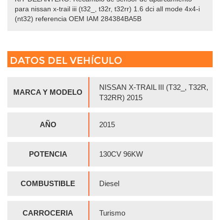
para nissan x-trail iii (t32_, t32r, t32rr) 1.6 dci all mode 4x4-i
(nt32) referencia OEM IAM 284384BA5B
DATOS DEL VEHÍCULO
NISSAN X-TRAIL III (T32_, T32R,
MARCA Y MODELO
T32RR) 2015
AÑO
2015
POTENCIA
130CV 96KW
COMBUSTIBLE
Diesel
CARROCERIA
Turismo