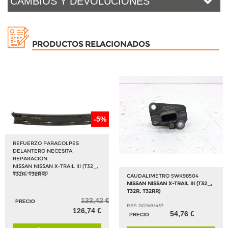
CAMBIOS Y DEVOLUCIONES
PRODUCTOS RELACIONADOS
-5%
REFUERZO PARAGOLPES
DELANTERO NECESITA
REPARACION
NISSAN NISSAN X-TRAIL III (T32_,
REF: DO1445138
T32R, T32RR)
CAUDALIMETRO 5WK98504
NISSAN NISSAN X-TRAIL III (T32_,
T32R, T32RR)
133,42 €
PRECIO
REF: DO1494437
126,74 €
54,76 €
PRECIO