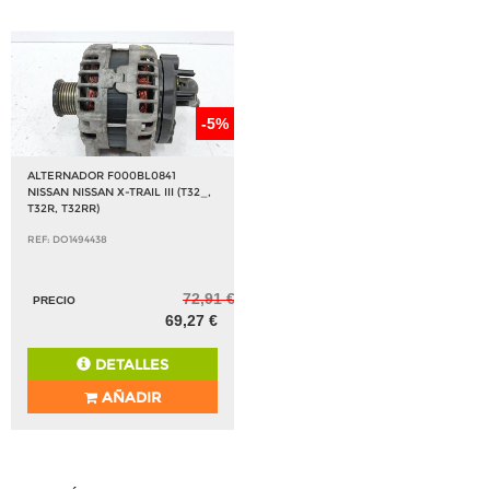
-5%
ALTERNADOR F000BL0841
NISSAN NISSAN X-TRAIL III (T32_,
T32R, T32RR)
REF: DO1494438
72,91 €
PRECIO
69,27 €
DETALLES
AÑADIR