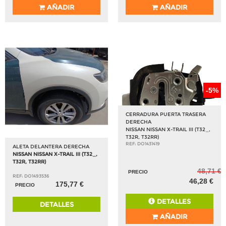
AÑADIR
AÑADIR
-5%
CERRADURA PUERTA TRASERA
DERECHA
NISSAN NISSAN X-TRAIL III (T32_,
T32R, T32RR)
REF: DO1431419
ALETA DELANTERA DERECHA
NISSAN NISSAN X-TRAIL III (T32_,
T32R, T32RR)
48,71 €
PRECIO
REF: DO1493536
46,28 €
175,77 €
PRECIO
DETALLES
DETALLES
AÑADIR