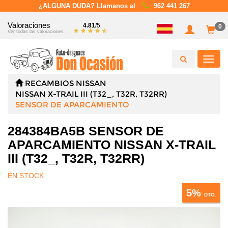
¿ALGUNA DUDA? Llamanos al
962 441 267
Valoraciones
4.81
/5
0
Ver todas las valoraciones
Toggl
navig
RECAMBIOS
NISSAN
NISSAN X-TRAIL III (T32_, T32R, T32RR)
SENSOR DE APARCAMIENTO
284384BA5B SENSOR DE
APARCAMIENTO NISSAN X-TRAIL
III (T32_, T32R, T32RR)
EN STOCK
5%
DTO.