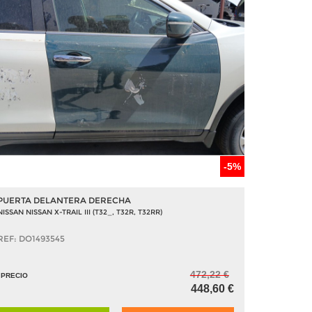
-5%
PUERTA DELANTERA DERECHA
NISSAN NISSAN X-TRAIL III (T32_, T32R, T32RR)
REF: DO1493545
472,22 €
PRECIO
448,60 €