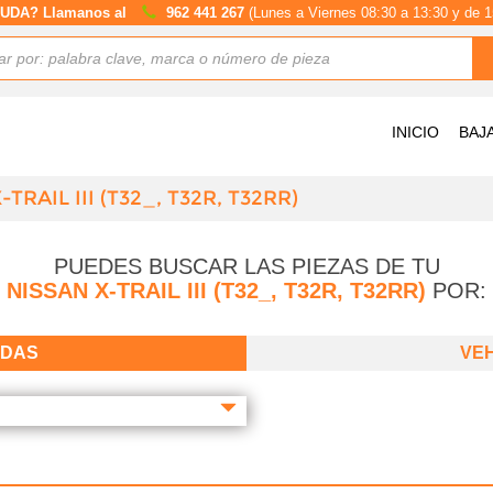
UDA? Llamanos al
962 441 267
(Lunes a Viernes 08:30 a 13:30 y de 1
INICIO
BAJ
TRAIL III (T32_, T32R, T32RR)
PUEDES BUSCAR LAS PIEZAS DE TU
NISSAN X-TRAIL III (T32_, T32R, T32RR)
POR:
ADAS
VE