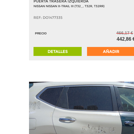
PUERTA TRASERA IZQUIERDA
NISSAN NISSAN X-TRAIL III (T32_, T32R, T32RR)
REF: DO1477335
466,17 €
PRECIO
442,86 
DETALLES
AÑADIR