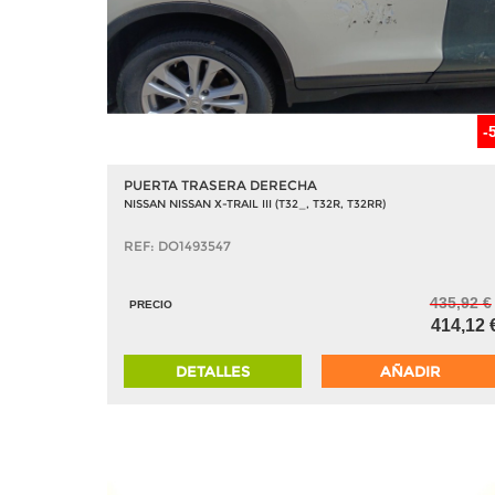
-
PUERTA TRASERA DERECHA
NISSAN NISSAN X-TRAIL III (T32_, T32R, T32RR)
REF: DO1493547
435,92 €
PRECIO
414,12 
DETALLES
AÑADIR