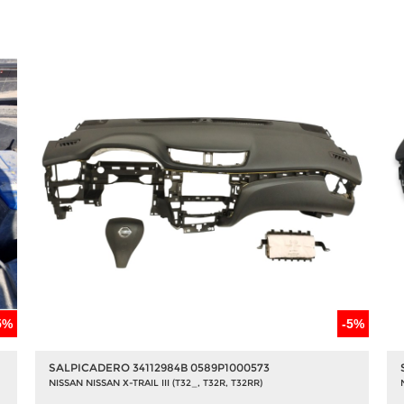
5%
-5%
SALPICADERO 34112984B 0589P1000573
NISSAN NISSAN X-TRAIL III (T32_, T32R, T32RR)