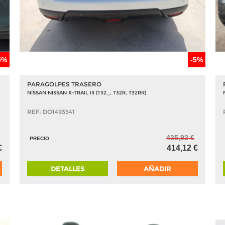
5%
-5%
PARAGOLPES TRASERO
NISSAN NISSAN X-TRAIL III (T32_, T32R, T32RR)
REF: DO1493541
435,92 €
PRECIO
€
414,12 €
DETALLES
AÑADIR