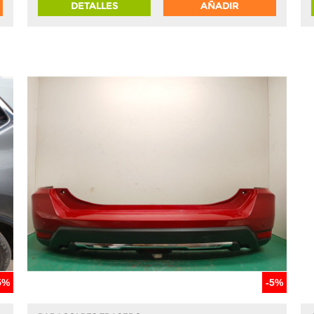
DETALLES
AÑADIR
5%
-5%