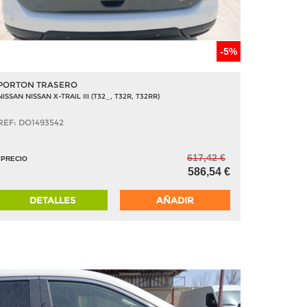
-5%
PORTON TRASERO
NISSAN NISSAN X-TRAIL III (T32_, T32R, T32RR)
REF: DO1493542
617,42 €
PRECIO
586,54 €
DETALLES
AÑADIR