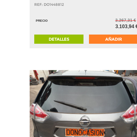
REF: DO1448812
3.267,31 €
PRECIO
3.103,94 
DETALLES
AÑADIR