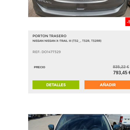
-
PORTON TRASERO
NISSAN NISSAN X-TRAIL III (T32_, T32R, T32RR)
REF: DO1477329
835,22 €
PRECIO
793,45 
DETALLES
AÑADIR