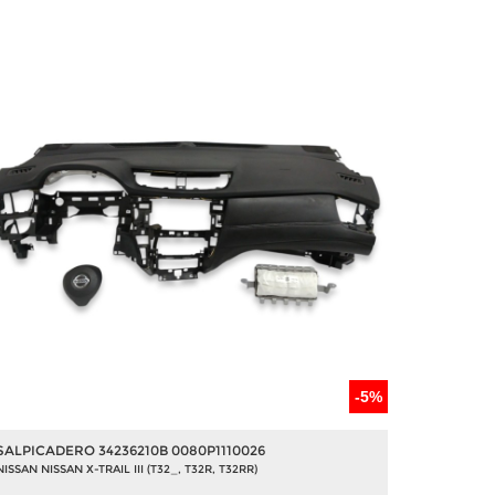
-5%
SALPICADERO 34236210B 0080P1110026
NISSAN NISSAN X-TRAIL III (T32_, T32R, T32RR)