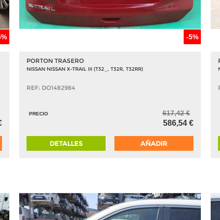
5%
-5%
PORTON TRASERO
NISSAN NISSAN X-TRAIL III (T32_, T32R, T32RR)
REF: DO1482984
617,42 €
PRECIO
€
586,54 €
DETALLES
AÑADIR