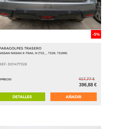
-5%
PARAGOLPES TRASERO
NISSAN NISSAN X-TRAIL III (T32_, T32R, T32RR)
REF: DO1477328
417,77 €
PRECIO
396,88 €
DETALLES
AÑADIR