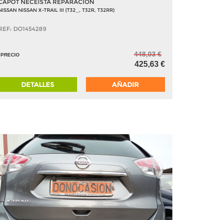
CAPOT NECEISTA REPARACION
NISSAN NISSAN X-TRAIL III (T32_, T32R, T32RR)
REF: DO1454289
448,03 €
PRECIO
425,63 €
DETALLES
AÑADIR