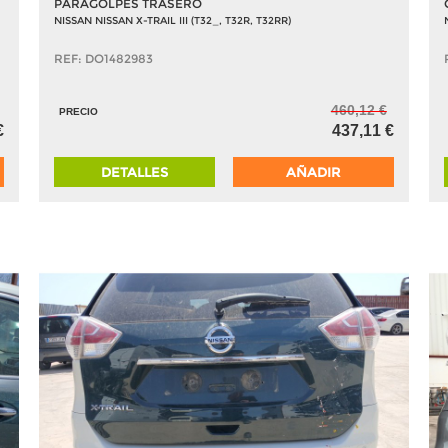
PARAGOLPES TRASERO
NISSAN NISSAN X-TRAIL III (T32_, T32R, T32RR)
REF: DO1482983
460,12 €
PRECIO
€
437,11 €
DETALLES
AÑADIR