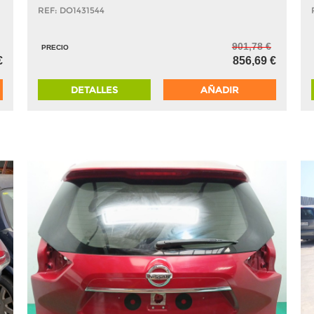
REF: DO1431544
901,78 €
PRECIO
€
856,69 €
DETALLES
AÑADIR