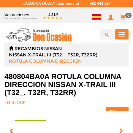
¿ALGUNA DUDA? Llamanos al
962 441 267
Valoraciones
4.81
/5
0
Ver todas las valoraciones
Toggl
navig
RECAMBIOS
NISSAN
NISSAN X-TRAIL III (T32_, T32R, T32RR)
ROTULA COLUMNA DIRECCION
480804BA0A ROTULA COLUMNA
DIRECCION NISSAN X-TRAIL III
(T32_, T32R, T32RR)
EN STOCK
5%
DTO.