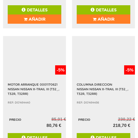
DETALLES
DETALLES
AÑADIR
AÑADIR
-5%
-5%
MOTOR ARRANQUE 0001170621
COLUMNA DIRECCION
NISSAN NISSAN X-TRAIL III (T32_,
NISSAN NISSAN X-TRAIL III (T32_,
T32R, T32RR)
T32R, T32RR)
REF: DO1494440
REF: DO1494456
85,01 €
230,22 €
PRECIO
PRECIO
80,76 €
218,70 €
DETALLES
DETALLES