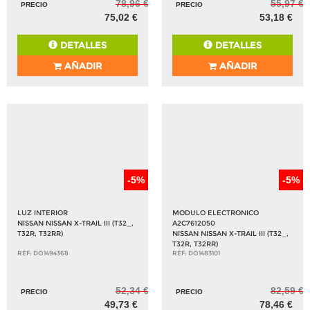
78,96 €
55,97 €
PRECIO
PRECIO
75,02 €
53,18 €
DETALLES
DETALLES
AÑADIR
AÑADIR
-5%
-5%
LUZ INTERIOR
MODULO ELECTRONICO
NISSAN NISSAN X-TRAIL III (T32_,
A2C7612050
T32R, T32RR)
NISSAN NISSAN X-TRAIL III (T32_,
T32R, T32RR)
REF: DO1494368
REF: DO1483101
52,34 €
82,59 €
PRECIO
PRECIO
49,73 €
78,46 €