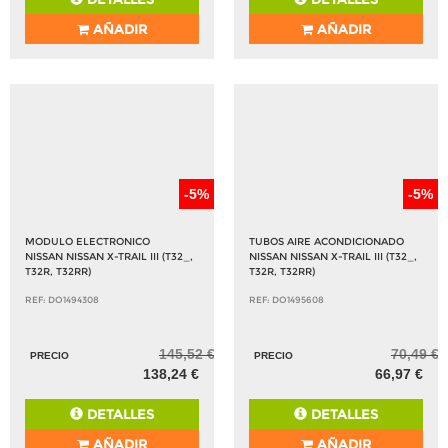
AÑADIR
AÑADIR
-5%
-5%
MODULO ELECTRONICO
TUBOS AIRE ACONDICIONADO
NISSAN NISSAN X-TRAIL III (T32_,
NISSAN NISSAN X-TRAIL III (T32_,
T32R, T32RR)
T32R, T32RR)
REF: DO1494308
REF: DO1495608
145,52 €
70,49 €
PRECIO
PRECIO
138,24 €
66,97 €
DETALLES
DETALLES
AÑADIR
AÑADIR