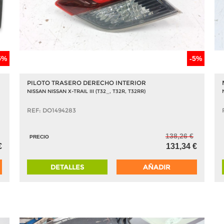
5%
-5%
PILOTO TRASERO DERECHO INTERIOR
NISSAN NISSAN X-TRAIL III (T32_, T32R, T32RR)
REF: DO1494283
138,26 €
PRECIO
€
131,34 €
DETALLES
AÑADIR