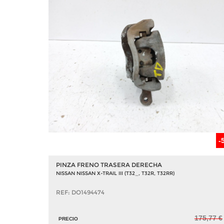
-
PINZA FRENO TRASERA DERECHA
NISSAN NISSAN X-TRAIL III (T32_, T32R, T32RR)
REF: DO1494474
175,77 €
PRECIO