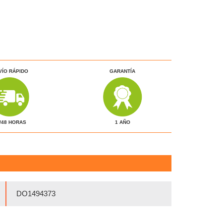
VÍO RÁPIDO
GARANTÍA
1 AÑO
/48 HORAS
DO1494373