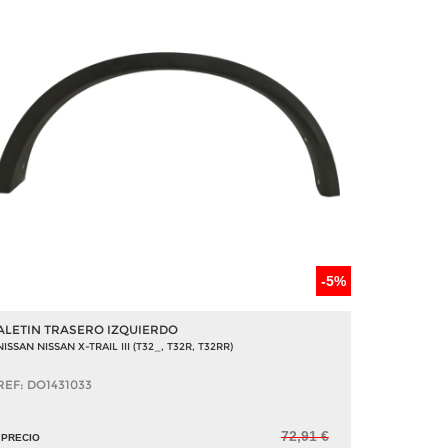
-5%
ALETIN TRASERO IZQUIERDO
NISSAN NISSAN X-TRAIL III (T32_, T32R, T32RR)
REF: DO1431033
72,91 €
PRECIO