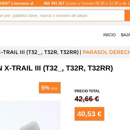
UDA? Llamanos al
962 441 267
(Lunes a Viernes 08:30 a 13:30 y de 1
INICIO
BAJ
TRAIL III (T32_, T32R, T32RR)
PARASOL DEREC
TRAIL III (T32_, T32R, T32RR)
5%
DTO.
PRECIO TOTAL
42,66 €
40,53 €