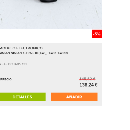
-5%
MODULO ELECTRONICO
NISSAN NISSAN X-TRAIL III (T32_, T32R, T32RR)
REF: DO1485322
145,52 €
PRECIO
138,24 €
DETALLES
AÑADIR