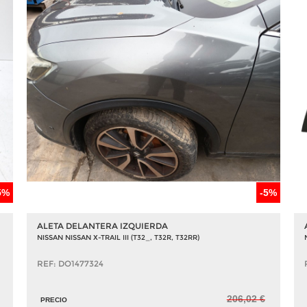
5%
-5%
ALETA DELANTERA IZQUIERDA
NISSAN NISSAN X-TRAIL III (T32_, T32R, T32RR)
REF: DO1477324
206,02 €
PRECIO