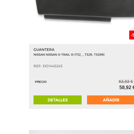
-
GUANTERA
NISSAN NISSAN X-TRAIL III (T32_, T32R, T32RR)
REF: DO1445245
62,02 €
PRECIO
58,92 
DETALLES
AÑADIR