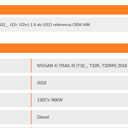
t32_, t32r, t32rr) 1.6 dci (t32) referencia OEM IAM
NISSAN X-TRAIL III (T32_, T32R, T32RR) 2018
2018
130CV 96KW
Diesel