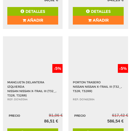
DETALLES
DETALLES
AÑADIR
AÑADIR
-5%
-5%
MANGUETA DELANTERA
PORTON TRASERO
IZQUIERDA
NISSAN NISSAN X-TRAIL III (T32_,
NISSAN NISSAN X-TRAIL III (T32_,
T32R, T32RR)
T32R, T32RR)
REF: DO1431344
REF: DO1482984
91,06 €
617,42 €
PRECIO
PRECIO
86,51 €
586,54 €