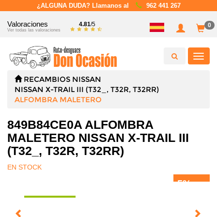
¿ALGUNA DUDA? Llamanos al
962 441 267
Valoraciones
4.81
/5
0
Ver todas las valoraciones
Toggl
navig
RECAMBIOS
NISSAN
NISSAN X-TRAIL III (T32_, T32R, T32RR)
ALFOMBRA MALETERO
849B84CE0A ALFOMBRA
MALETERO NISSAN X-TRAIL III
(T32_, T32R, T32RR)
EN STOCK
5%
DTO.