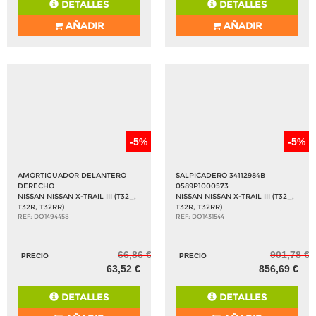
DETALLES
DETALLES
AÑADIR
AÑADIR
-5%
-5%
AMORTIGUADOR DELANTERO
SALPICADERO 34112984B
DERECHO
0589P1000573
NISSAN NISSAN X-TRAIL III (T32_,
NISSAN NISSAN X-TRAIL III (T32_,
T32R, T32RR)
T32R, T32RR)
REF: DO1494458
REF: DO1431544
66,86 €
901,78 €
PRECIO
PRECIO
63,52 €
856,69 €
DETALLES
DETALLES