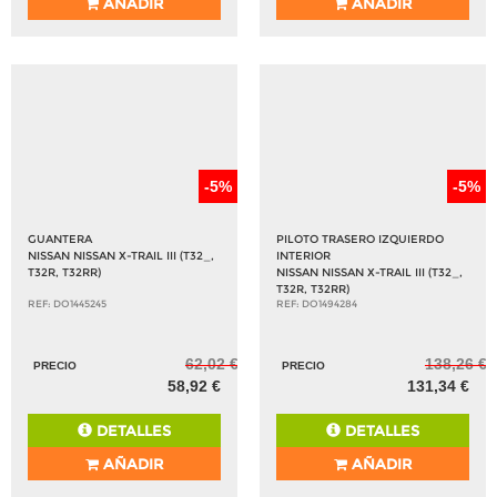
AÑADIR
AÑADIR
-5%
-5%
GUANTERA
PILOTO TRASERO IZQUIERDO
NISSAN NISSAN X-TRAIL III (T32_,
INTERIOR
T32R, T32RR)
NISSAN NISSAN X-TRAIL III (T32_,
T32R, T32RR)
REF: DO1445245
REF: DO1494284
62,02 €
138,26 €
PRECIO
PRECIO
58,92 €
131,34 €
DETALLES
DETALLES
AÑADIR
AÑADIR