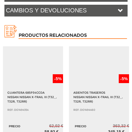
CAMBIOS Y DEVOLUCIONES
PRODUCTOS RELACIONADOS
-5%
-5%
GUANTERA 685P34CC0A
ASIENTOS TRASEROS
NISSAN NISSAN X-TRAIL III (T32_,
NISSAN NISSAN X-TRAIL III (T32_,
T32R, T32RR)
T32R, T32RR)
REF: DO1494354
REF: DO1494460
62,02 €
363,32 €
PRECIO
PRECIO
58,92 €
345,15 €