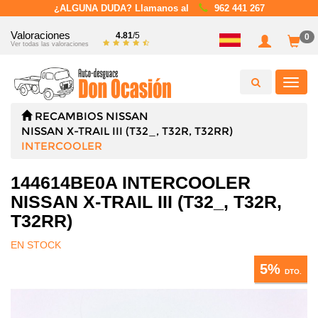
¿ALGUNA DUDA? Llamanos al
962 441 267
Valoraciones
4.81
/5
0
Ver todas las valoraciones
Toggl
navig
RECAMBIOS
NISSAN
NISSAN X-TRAIL III (T32_, T32R, T32RR)
INTERCOOLER
144614BE0A INTERCOOLER
NISSAN X-TRAIL III (T32_, T32R,
T32RR)
EN STOCK
5%
DTO.