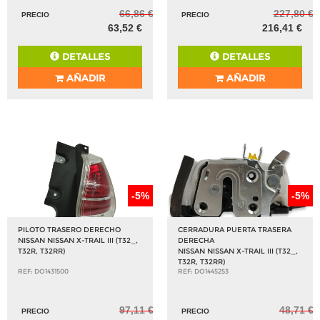
66,86 €
227,80 €
PRECIO
PRECIO
63,52 €
216,41 €
DETALLES
DETALLES
AÑADIR
AÑADIR
-5%
-5%
PILOTO TRASERO DERECHO
CERRADURA PUERTA TRASERA
NISSAN NISSAN X-TRAIL III (T32_,
DERECHA
T32R, T32RR)
NISSAN NISSAN X-TRAIL III (T32_,
T32R, T32RR)
REF: DO1431500
REF: DO1445253
97,11 €
48,71 €
PRECIO
PRECIO