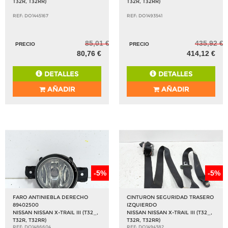
T32R, T32RR)
T32R, T32RR)
REF: DO1445167
REF: DO1493541
85,01 €
435,92 €
PRECIO
PRECIO
80,76 €
414,12 €
DETALLES
DETALLES
AÑADIR
AÑADIR
-5%
-5%
FARO ANTINIEBLA DERECHO
CINTURON SEGURIDAD TRASERO
89402500
IZQUIERDO
NISSAN NISSAN X-TRAIL III (T32_,
NISSAN NISSAN X-TRAIL III (T32_,
T32R, T32RR)
T32R, T32RR)
REF: DO1486604
REF: DO1494382