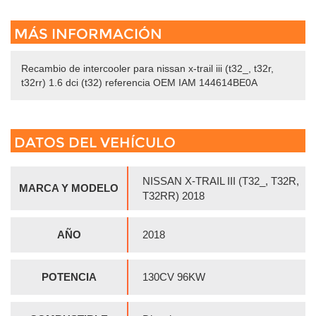
MÁS INFORMACIÓN
Recambio de intercooler para nissan x-trail iii (t32_, t32r,
t32rr) 1.6 dci (t32) referencia OEM IAM 144614BE0A
DATOS DEL VEHÍCULO
NISSAN X-TRAIL III (T32_, T32R,
MARCA Y MODELO
T32RR) 2018
AÑO
2018
POTENCIA
130CV 96KW