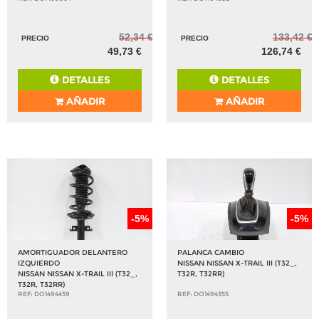
52,34 €
133,42 €
PRECIO
PRECIO
49,73 €
126,74 €
DETALLES
DETALLES
AÑADIR
AÑADIR
-5%
-5%
AMORTIGUADOR DELANTERO
PALANCA CAMBIO
IZQUIERDO
NISSAN NISSAN X-TRAIL III (T32_,
NISSAN NISSAN X-TRAIL III (T32_,
T32R, T32RR)
T32R, T32RR)
REF: DO1494459
REF: DO1494355