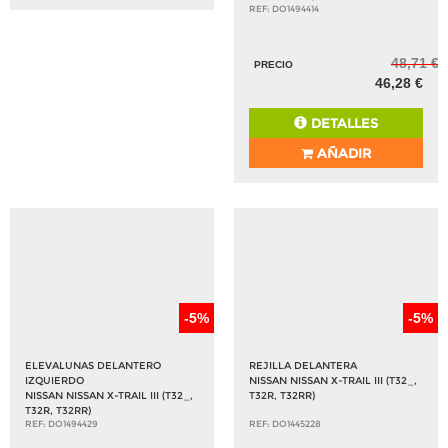
REF: DO1494414
48,71 €
PRECIO
46,28 €
DETALLES
AÑADIR
-5%
-5%
ELEVALUNAS DELANTERO
REJILLA DELANTERA
IZQUIERDO
NISSAN NISSAN X-TRAIL III (T32_,
NISSAN NISSAN X-TRAIL III (T32_,
T32R, T32RR)
T32R, T32RR)
REF: DO1494429
REF: DO1445228