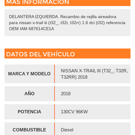
MÁS INFORMACIÓN
DELANTERA IZQUIERDA. Recambio de rejilla aireadora
para nissan x-trail iii (t32_, t32r, t32rr) 1.6 dci (t32) referencia
OEM IAM 687614CE1A
DATOS DEL VEHÍCULO
NISSAN X-TRAIL III (T32_, T32R,
MARCA Y MODELO
T32RR) 2018
AÑO
2018
POTENCIA
130CV 96KW
COMBUSTIBLE
Diesel