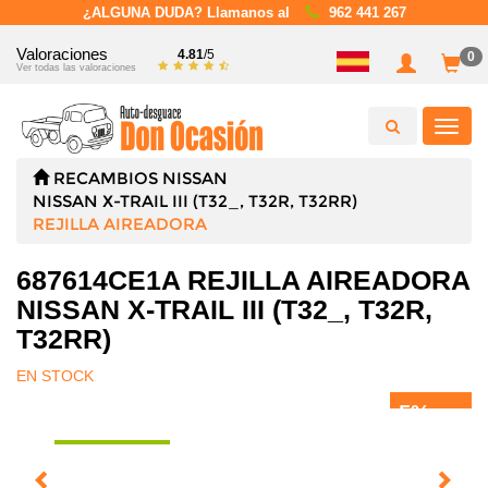
¿ALGUNA DUDA? Llamanos al
962 441 267
Valoraciones
4.81
/5
0
Ver todas las valoraciones
Toggl
navig
RECAMBIOS
NISSAN
NISSAN X-TRAIL III (T32_, T32R, T32RR)
REJILLA AIREADORA
687614CE1A REJILLA AIREADORA
NISSAN X-TRAIL III (T32_, T32R,
T32RR)
EN STOCK
5%
DTO.