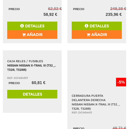
62,02 €
248,38 €
PRECIO
PRECIO
58,92 €
235,96 €
DETALLES
DETALLES
AÑADIR
AÑADIR
CAJA RELES / FUSIBLES
NISSAN NISSAN X-TRAIL III (T32_,
T32R, T32RR)
REF: DO1494357
-5%
60,81 €
PRECIO
DETALLES
CERRADURA PUERTA
DELANTERA DERECHA
NISSAN NISSAN X-TRAIL III (T32_,
T32R, T32RR)
REF: DO1494413
48,71 €
PRECIO