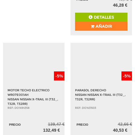
46,28 €
DETALLES
AÑADIR
-5%
-5%
MOTOR TECHO ELECTRICO
PARASOL DERECHO
WR07E001AH
NISSAN NISSAN X-TRAIL III (T32_,
NISSAN NISSAN X-TRAIL III (T32_,
T32R, T32RR)
T32R, T32RR)
REF: DO1494358
REF: DO1431503
139,47 €
42,66 €
PRECIO
PRECIO
132,49 €
40,53 €