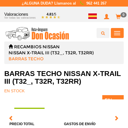
¿ALGUNA DUDA? Llamanos al
962 441 267
Valoraciones
4.81
/5
0
Ver todas las valoraciones
Toggl
navig
RECAMBIOS
NISSAN
NISSAN X-TRAIL III (T32_, T32R, T32RR)
BARRAS TECHO
BARRAS TECHO NISSAN X-TRAIL
III (T32_, T32R, T32RR)
EN STOCK
5%
DTO.
PRECIO TOTAL
GASTOS DE ENVÍO