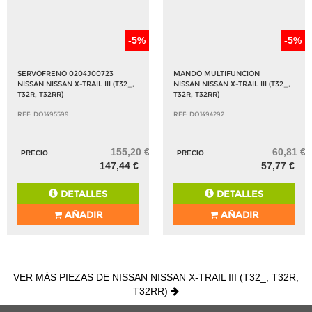
-5%
-5%
SERVOFRENO 0204J00723
MANDO MULTIFUNCION
NISSAN NISSAN X-TRAIL III (T32_,
NISSAN NISSAN X-TRAIL III (T32_,
T32R, T32RR)
T32R, T32RR)
REF: DO1495599
REF: DO1494292
155,20 €
60,81 €
PRECIO
PRECIO
147,44 €
57,77 €
DETALLES
DETALLES
AÑADIR
AÑADIR
VER MÁS PIEZAS DE NISSAN NISSAN X-TRAIL III (T32_, T32R,
T32RR)