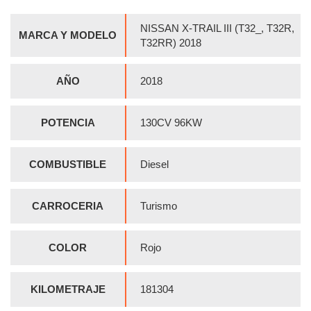
NISSAN X-TRAIL III (T32_, T32R,
MARCA Y MODELO
T32RR) 2018
AÑO
2018
POTENCIA
130CV 96KW
COMBUSTIBLE
Diesel
CARROCERIA
Turismo
COLOR
Rojo
KILOMETRAJE
181304