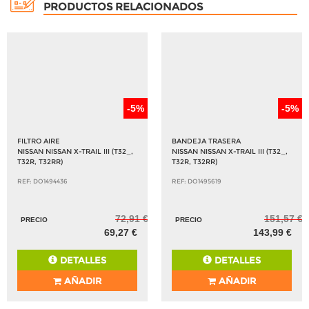
PRODUCTOS RELACIONADOS
-5%
-5%
FILTRO AIRE
BANDEJA TRASERA
NISSAN NISSAN X-TRAIL III (T32_,
NISSAN NISSAN X-TRAIL III (T32_,
T32R, T32RR)
T32R, T32RR)
REF: DO1494436
REF: DO1495619
72,91 €
151,57 €
PRECIO
PRECIO
69,27 €
143,99 €
DETALLES
DETALLES
AÑADIR
AÑADIR