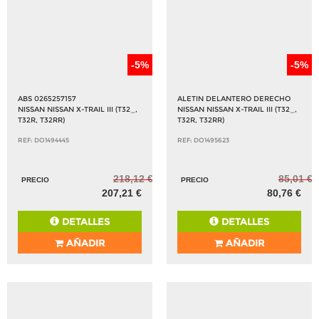
-5%
-5%
ABS 0265257157
ALETIN DELANTERO DERECHO
NISSAN NISSAN X-TRAIL III (T32_,
NISSAN NISSAN X-TRAIL III (T32_,
T32R, T32RR)
T32R, T32RR)
REF: DO1494445
REF: DO1495623
218,12 €
85,01 €
PRECIO
PRECIO
207,21 €
80,76 €
DETALLES
DETALLES
AÑADIR
AÑADIR