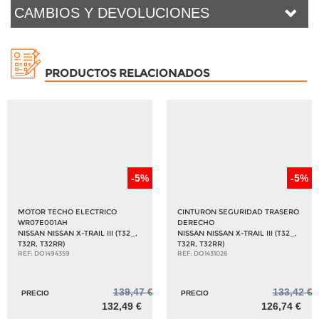
CAMBIOS Y DEVOLUCIONES
PRODUCTOS RELACIONADOS
-5%
-5%
MOTOR TECHO ELECTRICO
CINTURON SEGURIDAD TRASERO
WR07E001AH
DERECHO
NISSAN NISSAN X-TRAIL III (T32_,
NISSAN NISSAN X-TRAIL III (T32_,
T32R, T32RR)
T32R, T32RR)
REF: DO1494359
REF: DO1431026
139,47 €
133,42 €
PRECIO
PRECIO
132,49 €
126,74 €