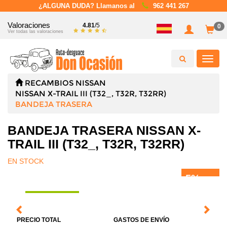
¿ALGUNA DUDA? Llamanos al
962 441 267
Valoraciones
4.81
/5
0
Ver todas las valoraciones
Toggl
navig
RECAMBIOS
NISSAN
NISSAN X-TRAIL III (T32_, T32R, T32RR)
BANDEJA TRASERA
BANDEJA TRASERA NISSAN X-
TRAIL III (T32_, T32R, T32RR)
EN STOCK
5%
DTO.
PRECIO TOTAL
GASTOS DE ENVÍO