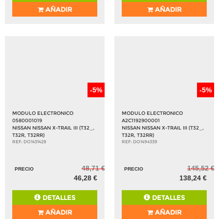
AÑADIR
AÑADIR
-5%
-5%
MODULO ELECTRONICO
MODULO ELECTRONICO
0580001019
A2C1192900001
NISSAN NISSAN X-TRAIL III (T32_,
NISSAN NISSAN X-TRAIL III (T32_,
T32R, T32RR)
T32R, T32RR)
REF: DO1431429
REF: DO1494339
48,71 €
145,52 €
PRECIO
PRECIO
46,28 €
138,24 €
DETALLES
DETALLES
AÑADIR
AÑADIR