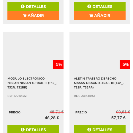
DETALLES
DETALLES
AÑADIR
AÑADIR
-5%
-5%
MODULO ELECTRONICO
ALETIN TRASERO DERECHO
NISSAN NISSAN X-TRAIL III (T32_,
NISSAN NISSAN X-TRAIL III (T32_,
T32R, T32RR)
T32R, T32RR)
REF: DO1445121
REF: DO1431032
48,71 €
60,81 €
PRECIO
PRECIO
46,28 €
57,77 €
DETALLES
DETALLES