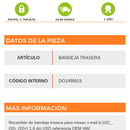
1 AÑO
24/48 HORAS
PAYPAL Y TARJETA
DATOS DE LA PIEZA
ARTÍCULO
BANDEJA TRASERA
CÓDIGO INTERNO
DO1495619
MÁS INFORMACIÓN
Recambio de bandeja trasera para nissan x-trail iii (t32_,
t32r, t32rr) 1.6 dci (t32) referencia OEM IAM