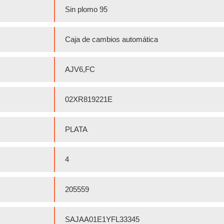
Sin plomo 95
Caja de cambios automática
AJV6,FC
02XR819221E
PLATA
4
205559
SAJAA01E1YFL33345