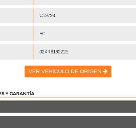
C19793
FC
02XR819221E
VER VEHICULO DE ORIGEN
ES Y GARANTÍA