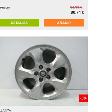
84,99 €
PRECIO
80,74 €
DETALLES
AÑADIR
-5%
LLANTA