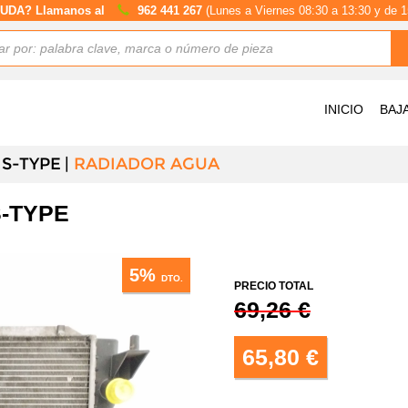
UDA? Llamanos al
962 441 267
(Lunes a Viernes 08:30 a 13:30 y de 1
INICIO
BAJ
S-TYPE
RADIADOR AGUA
-TYPE
5%
DTO.
PRECIO TOTAL
69,26 €
65,80 €