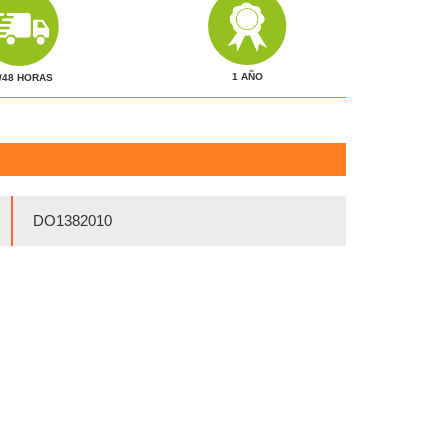
1 AÑO
/48 HORAS
DO1382010