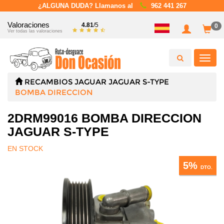
¿ALGUNA DUDA? Llamanos al
962 441 267
Valoraciones
4.81
/5
0
Ver todas las valoraciones
Toggl
navig
RECAMBIOS
JAGUAR
JAGUAR S-TYPE
BOMBA DIRECCION
2DRM99016 BOMBA DIRECCION
JAGUAR S-TYPE
EN STOCK
5%
DTO.