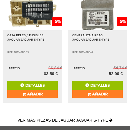
-5%
-5%
CAJA RELES / FUSIBLES
CENTRALITA AIRBAG
JAGUAR JAGUAR S-TYPE
JAGUAR JAGUAR S-TYPE
REF: DO1428683
REF: DO1428547
66,84 €
54,74 €
PRECIO
PRECIO
63,50 €
52,00 €
DETALLES
DETALLES
AÑADIR
AÑADIR
VER MÁS PIEZAS DE JAGUAR JAGUAR S-TYPE