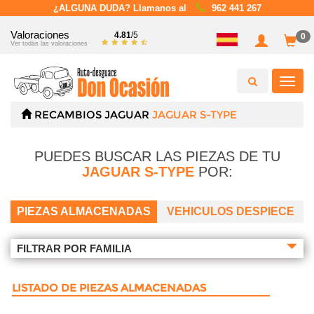
¿ALGUNA DUDA? Llamanos al
962 441 267
Valoraciones
4.81
/5
0
Ver todas las valoraciones
Toggl
navig
RECAMBIOS
JAGUAR
JAGUAR S-TYPE
PUEDES BUSCAR LAS PIEZAS DE TU
JAGUAR S-TYPE
POR:
PIEZAS ALMACENADAS
VEHICULOS DESPIECE
FILTRAR POR FAMILIA
LISTADO DE PIEZAS ALMACENADAS