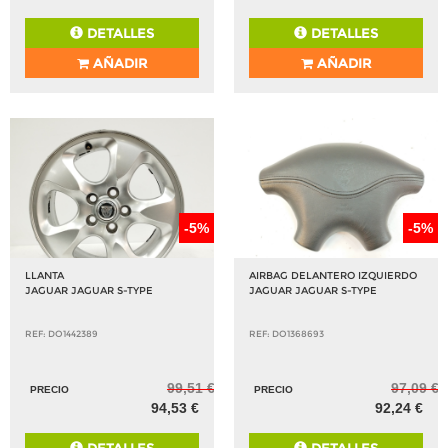
DETALLES
DETALLES
AÑADIR
AÑADIR
-5%
-5%
LLANTA
AIRBAG DELANTERO IZQUIERDO
JAGUAR JAGUAR S-TYPE
JAGUAR JAGUAR S-TYPE
REF: DO1442389
REF: DO1368693
99,51 €
97,09 €
PRECIO
PRECIO
94,53 €
92,24 €