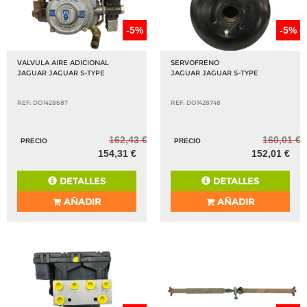
-5%
-5%
VALVULA AIRE ADICIONAL
SERVOFRENO
JAGUAR JAGUAR S-TYPE
JAGUAR JAGUAR S-TYPE
REF: DO1428687
REF: DO1428748
162,43 €
160,01 €
PRECIO
PRECIO
154,31 €
152,01 €
DETALLES
DETALLES
AÑADIR
AÑADIR