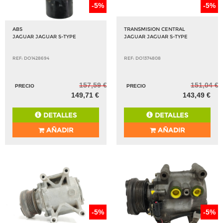
-5%
-5%
ABS
TRANSMISION CENTRAL
JAGUAR JAGUAR S-TYPE
JAGUAR JAGUAR S-TYPE
REF: DO1428694
REF: DO1374808
157,59 €
151,04 €
PRECIO
PRECIO
149,71 €
143,49 €
DETALLES
DETALLES
AÑADIR
AÑADIR
-5%
-5%