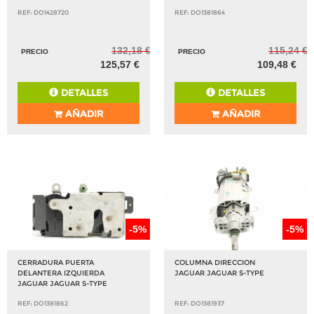
REF: DO1428720
REF: DO1381864
132,18 €
115,24 €
PRECIO
PRECIO
125,57 €
109,48 €
DETALLES
DETALLES
AÑADIR
AÑADIR
-5%
-5%
CERRADURA PUERTA
COLUMNA DIRECCION
DELANTERA IZQUIERDA
JAGUAR JAGUAR S-TYPE
JAGUAR JAGUAR S-TYPE
REF: DO1381862
REF: DO1381937