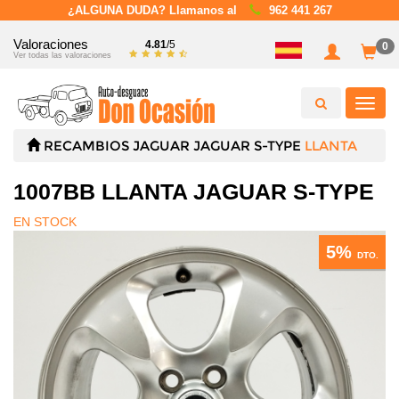
¿ALGUNA DUDA? Llamanos al
962 441 267
Valoraciones
4.81
/5
0
Ver todas las valoraciones
Toggl
navig
RECAMBIOS
JAGUAR
JAGUAR S-TYPE
LLANTA
1007BB LLANTA JAGUAR S-TYPE
EN STOCK
5%
DTO.