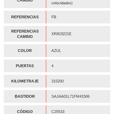
CAMBIO
velocidades)
REFERENCIAS
FB
REFERENCIAS
XR819221E
CAMBIO
COLOR
AZUL
PUERTAS
4
KILOMETRAJE
315200
BASTIDOR
SAJAA01L71FM41506
CÓDIGO
C25533