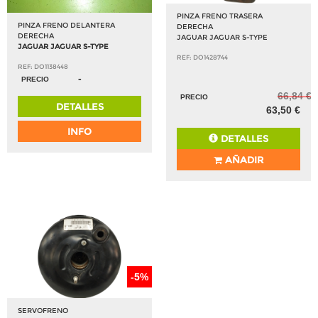
PINZA FRENO TRASERA
PINZA FRENO DELANTERA
DERECHA
DERECHA
JAGUAR JAGUAR S-TYPE
JAGUAR JAGUAR S-TYPE
REF: DO1428744
REF: DO1138448
-
PRECIO
66,84 €
PRECIO
DETALLES
63,50 €
INFO
DETALLES
AÑADIR
-5%
SERVOFRENO