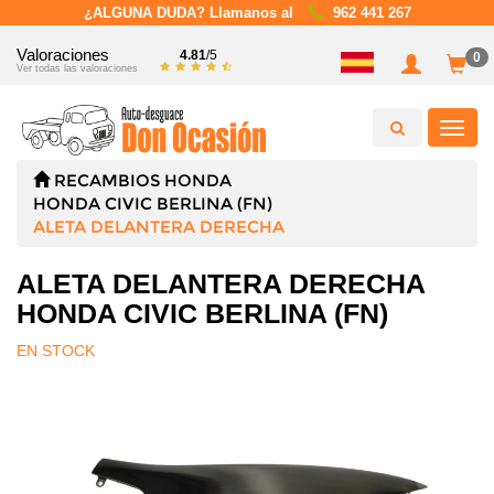
¿ALGUNA DUDA? Llamanos al
962 441 267
Valoraciones
4.81
/5
0
Ver todas las valoraciones
Toggl
navig
RECAMBIOS
HONDA
HONDA CIVIC BERLINA (FN)
ALETA DELANTERA DERECHA
ALETA DELANTERA DERECHA
HONDA CIVIC BERLINA (FN)
EN STOCK