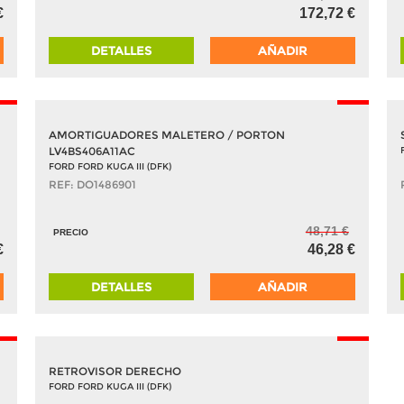
€
172,72 €
DETALLES
AÑADIR
5%
-5%
AMORTIGUADORES MALETERO / PORTON
LV4BS406A11AC
FORD FORD KUGA III (DFK)
REF: DO1486901
48,71 €
PRECIO
€
46,28 €
DETALLES
AÑADIR
5%
-5%
RETROVISOR DERECHO
FORD FORD KUGA III (DFK)