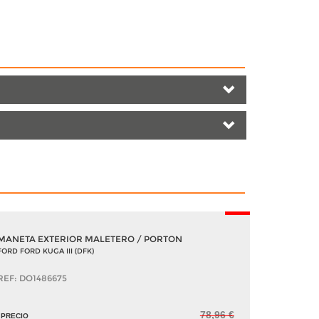
-5%
MANETA EXTERIOR MALETERO / PORTON
FORD FORD KUGA III (DFK)
REF: DO1486675
78,96 €
PRECIO