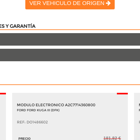
VER VEHICULO DE ORIGEN
ES Y GARANTÍA
5%
-5%
MODULO ELECTRONICO A2C7714360800
FORD FORD KUGA III (DFK)
REF: DO1486602
181,82 €
PRECIO