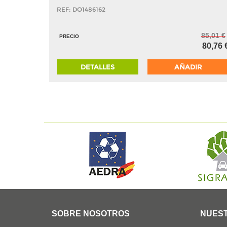
REF: DO1486162
85,01 €
PRECIO
80,76 
DETALLES
AÑADIR
SOBRE NOSOTROS
NUEST