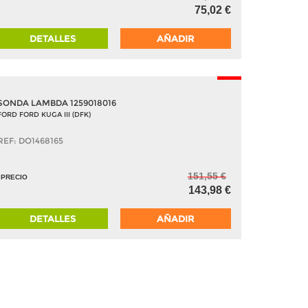
75,02 €
DETALLES
AÑADIR
-5%
SONDA LAMBDA 1259018016
FORD FORD KUGA III (DFK)
REF: DO1468165
151,55 €
PRECIO
143,98 €
DETALLES
AÑADIR