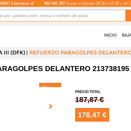
UDA? Llamanos al
962 441 267
(Lunes a Viernes 08:30 a 13:30 y de 1
INICIO
BAJ
III (DFK)
REFUERZO PARAGOLPES DELANTERO 
RAGOLPES DELANTERO 213738195 F
5%
DTO.
PRECIO TOTAL
187,87 €
178,47 €