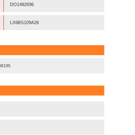
DO1482696
LX6BS109A26
738195