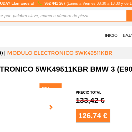
UDA? Llamanos al
962 441 267
(Lunes a Viernes 08:30 a 13:30 y de 1
INICIO
BAJ
)
MODULO ELECTRONICO 5WK49511KBR
TRONICO 5WK49511KBR BMW 3 (E90
5%
DTO.
PRECIO TOTAL
133,42 €
126,74 €