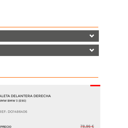
-5%
ALETA DELANTERA DERECHA
BMW BMW 3 (E90)
REF: DO1486406
78,96 €
PRECIO