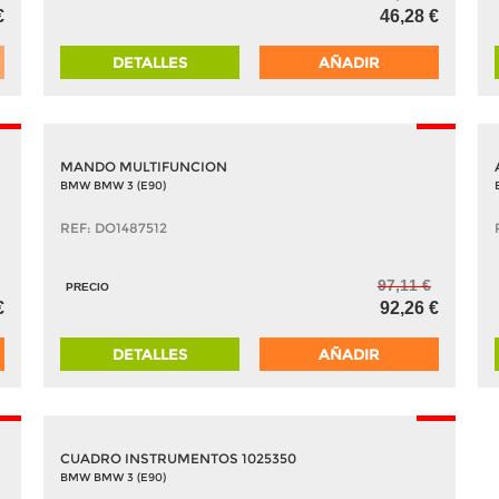
€
46,28 €
DETALLES
AÑADIR
5%
-5%
MANDO MULTIFUNCION
BMW BMW 3 (E90)
REF: DO1487512
97,11 €
PRECIO
€
92,26 €
DETALLES
AÑADIR
5%
-5%
CUADRO INSTRUMENTOS 1025350
BMW BMW 3 (E90)