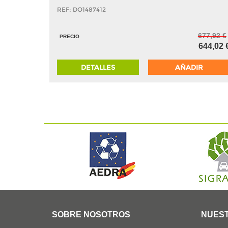
REF: DO1487412
677,92 €
PRECIO
644,02 
DETALLES
AÑADIR
SOBRE NOSOTROS
NUEST