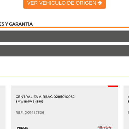
VER VEHICULO DE ORIGEN
ES Y GARANTÍA
-5%
CENTRALITA AIRBAG 0285010062
BMW BMW 3 (E90)
REF: DO1487506
48,71 €
PRECIO