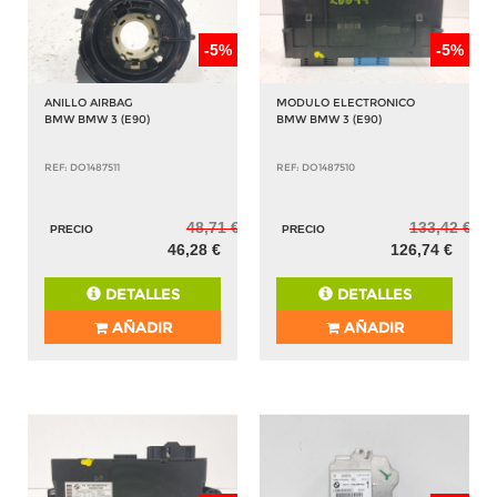
-5%
-5%
ANILLO AIRBAG
MODULO ELECTRONICO
BMW BMW 3 (E90)
BMW BMW 3 (E90)
REF: DO1487511
REF: DO1487510
48,71 €
133,42 €
PRECIO
PRECIO
46,28 €
126,74 €
DETALLES
DETALLES
AÑADIR
AÑADIR