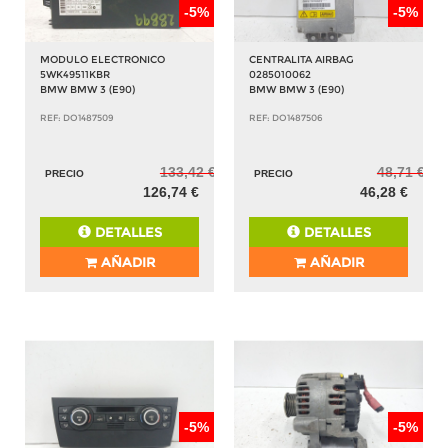
-5%
-5%
MODULO ELECTRONICO
CENTRALITA AIRBAG
5WK49511KBR
0285010062
BMW BMW 3 (E90)
BMW BMW 3 (E90)
REF: DO1487509
REF: DO1487506
133,42 €
48,71 €
PRECIO
PRECIO
126,74 €
46,28 €
DETALLES
DETALLES
AÑADIR
AÑADIR
-5%
-5%