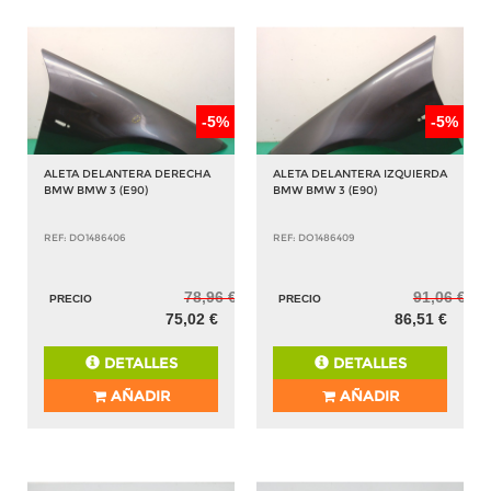
-5%
-5%
ALETA DELANTERA DERECHA
ALETA DELANTERA IZQUIERDA
BMW BMW 3 (E90)
BMW BMW 3 (E90)
REF: DO1486406
REF: DO1486409
78,96 €
91,06 €
PRECIO
PRECIO
75,02 €
86,51 €
DETALLES
DETALLES
AÑADIR
AÑADIR