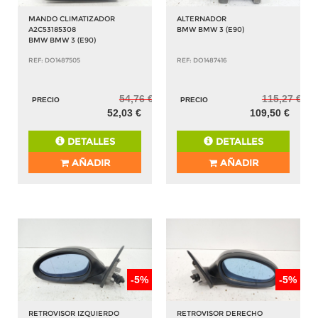
MANDO CLIMATIZADOR
ALTERNADOR
A2C53185308
BMW BMW 3 (E90)
BMW BMW 3 (E90)
REF: DO1487505
REF: DO1487416
54,76 €
115,27 €
PRECIO
PRECIO
52,03 €
109,50 €
DETALLES
DETALLES
AÑADIR
AÑADIR
-5%
-5%
RETROVISOR IZQUIERDO
RETROVISOR DERECHO