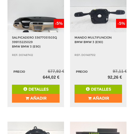
-5%
-5%
SALPICADERO 33677051503Q
MANDO MULTIFUNCION
399113225029
BMW BMW 3 (E90)
BMW BMW 3 (E90)
REF: DO1487412
REF: DO1487512
677,92 €
97,11 €
PRECIO
PRECIO
644,02 €
92,26 €
DETALLES
DETALLES
AÑADIR
AÑADIR