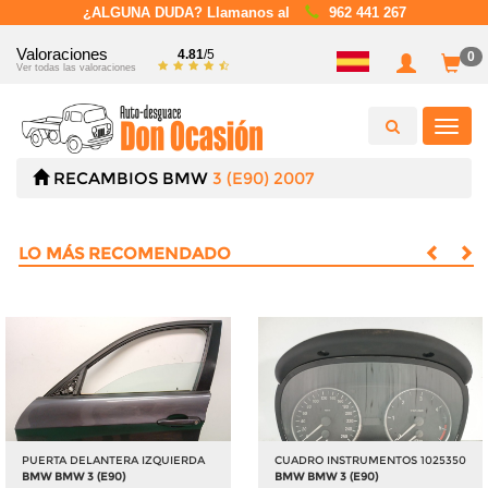
¿ALGUNA DUDA? Llamanos al
962 441 267
Valoraciones
4.81
/5
0
Ver todas las valoraciones
Toggl
navig
RECAMBIOS
BMW
3 (E90) 2007
LO MÁS RECOMENDADO
PUERTA DELANTERA IZQUIERDA
CUADRO INSTRUMENTOS 1025350
BMW BMW 3 (E90)
BMW BMW 3 (E90)