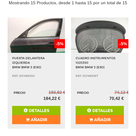
Mostrando 15 Productos, desde 1 hasta 15 por un total de 15
-5%
-5%
PUERTA DELANTERA
CUADRO INSTRUMENTOS
IZQUIERDA
1025350
BMW BMW 3 (E90)
BMW BMW 3 (E90)
REF: DO1486340
REF: DO1486367
193,92 €
74,12 €
PRECIO
PRECIO
184,22 €
70,42 €
DETALLES
DETALLES
AÑADIR
AÑADIR