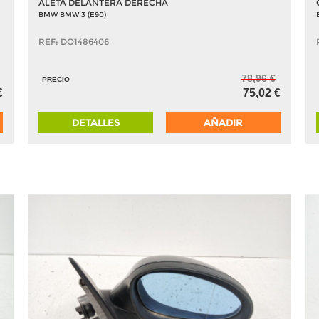
ALETA DELANTERA DERECHA
BMW BMW 3 (E90)
REF: DO1486406
78,96 €
PRECIO
€
75,02 €
DETALLES
AÑADIR