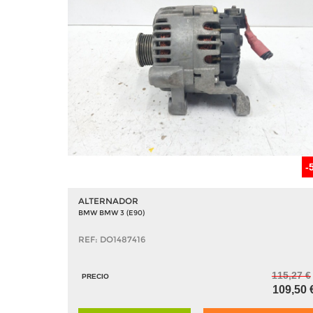
-
ALTERNADOR
BMW BMW 3 (E90)
REF: DO1487416
115,27 €
PRECIO
109,50 