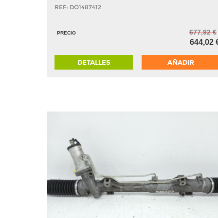
REF: DO1487412
677,92 €
PRECIO
644,02 
DETALLES
AÑADIR