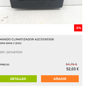
-5%
MANDO CLIMATIZADOR A2C53185308
BMW BMW 3 (E90)
REF: DO1487505
54,76 €
PRECIO
52,03 €
DETALLES
AÑADIR