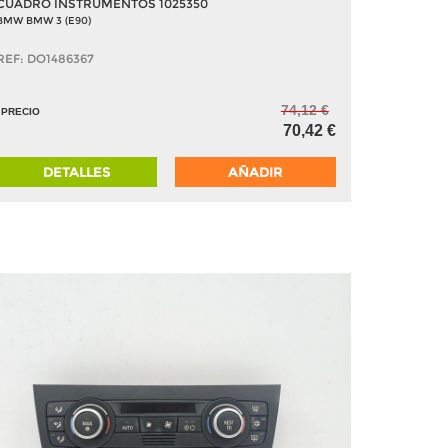
CUADRO INSTRUMENTOS 1025350
BMW BMW 3 (E90)
REF: DO1486367
74,12 €
PRECIO
70,42 €
DETALLES
AÑADIR