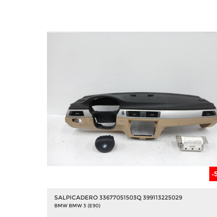
-
SALPICADERO 33677051503Q 399113225029
BMW BMW 3 (E90)