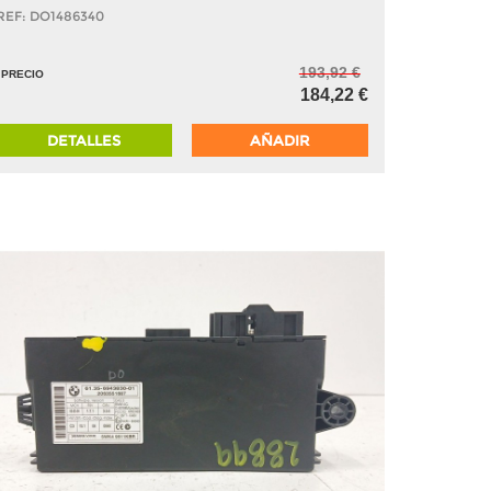
REF: DO1486340
193,92 €
PRECIO
184,22 €
DETALLES
AÑADIR