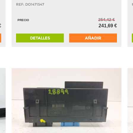
REF: DO1471547
254,42 €
PRECIO
€
241,69 €
DETALLES
AÑADIR