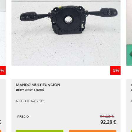
5%
-5%
MANDO MULTIFUNCION
BMW BMW 3 (E90)
REF: DO1487512
97,11 €
PRECIO
€
92,26 €