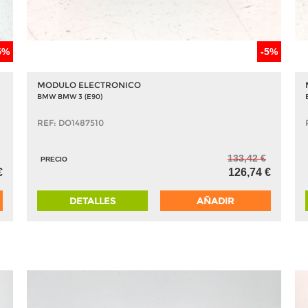
5%
-5%
MODULO ELECTRONICO
BMW BMW 3 (E90)
REF: DO1487510
133,42 €
PRECIO
€
126,74 €
DETALLES
AÑADIR