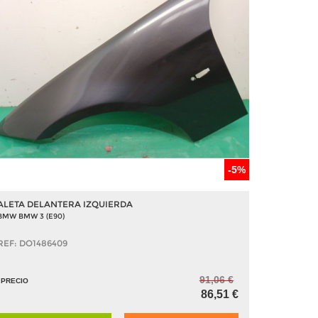
-5%
ALETA DELANTERA IZQUIERDA
BMW BMW 3 (E90)
REF: DO1486409
91,06 €
PRECIO
86,51 €