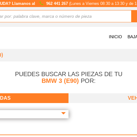
UDA? Llamanos al
962 441 267
(Lunes a Viernes 08:30 a 13:30 y de 1
INICIO
BAJ
)
PUEDES BUSCAR LAS PIEZAS DE TU
BMW 3 (E90)
POR:
ADAS
VE