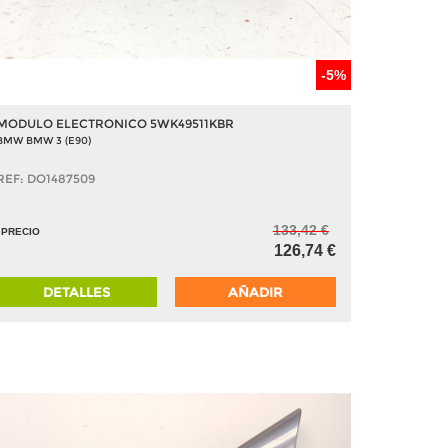
-5%
MODULO ELECTRONICO 5WK49511KBR
BMW BMW 3 (E90)
REF: DO1487509
133,42 €
PRECIO
126,74 €
DETALLES
AÑADIR