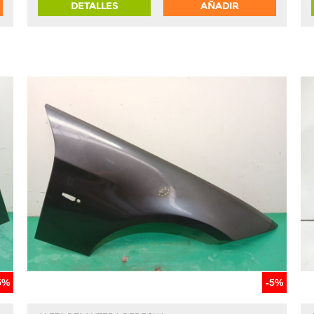
DETALLES
AÑADIR
5%
-5%