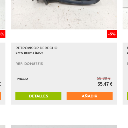
5%
-5%
RETROVISOR DERECHO
BMW BMW 3 (E90)
REF: DO1487513
58,39 €
PRECIO
€
55,47 €
DETALLES
AÑADIR