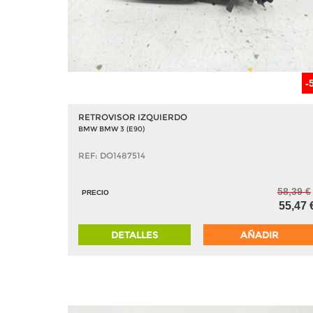
-
RETROVISOR IZQUIERDO
BMW BMW 3 (E90)
REF: DO1487514
58,39 €
PRECIO
55,47 
DETALLES
AÑADIR