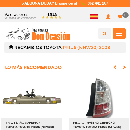
¿ALGUNA DUDA? Llamanos al
962 441 267
Valoraciones
4.81
/5
0
Ver todas las valoraciones
Toggl
navig
RECAMBIOS
TOYOTA
PRIUS (NHW20) 2008
LO MÁS RECOMENDADO
TRAVESAÑO SUPERIOR
PILOTO TRASERO DERECHO
TOYOTA TOYOTA PRIUS (NHW20)
TOYOTA TOYOTA PRIUS (NHW20)