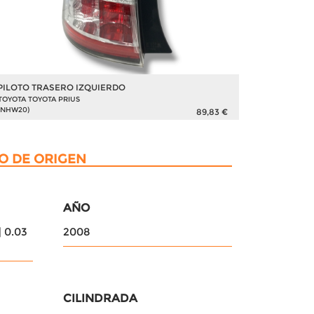
PILOTO TRASERO IZQUIERDO
MODULO 
TOYOTA TOYOTA PRIUS
TOYOTA TOY
(NHW20)
(NHW20)
89,83 €
O DE ORIGEN
AÑO
 0.03
2008
CILINDRADA