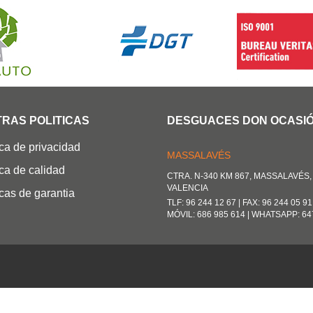
5
BASTIDOR
JTDKB20U107841320
RAS POLITICAS
DESGUACES DON OCASI
CÓDIGO MOTOR
ica de privacidad
MASSALAVÉS
1nzfxe
ica de calidad
CTRA. N-340 KM 867, MASSALAVÉS, 
VALENCIA
icas de garantia
TLF: 96 244 12 67 | FAX: 96 244 05 91
MÓVIL: 686 985 614 | WHATSAPP: 64