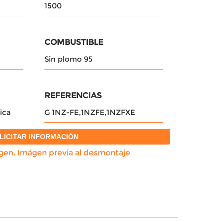
1500
COMBUSTIBLE
Sin plomo 95
REFERENCIAS
ica
G 1NZ-FE,1NZFE,1NZFXE
LICITAR INFORMACIÓN
igen. Imágen previa al desmontaje
COLOR
GRIS
KILOMETRAJE