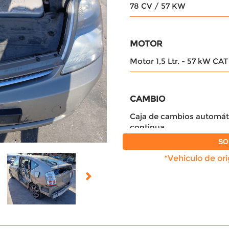
78 CV / 57 KW
MOTOR
Motor 1,5 Ltr. - 57 kW CAT
CAMBIO
Caja de cambios automát
continua
SO
*Vehiculo de or
REFERENCIAS CAMBIO
3041002972,3061102575
PUERTAS