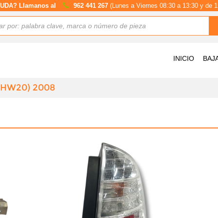
UDA? Llamanos al
962 441 267
(Lunes a Viernes 08:30 a 13:30 y de 1
INICIO
BAJ
NHW20) 2008