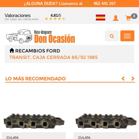
¿ALGUNA DUDA? Llamanos al
962 441 267
Valoraciones
4.81
/5
0
Ver todas las valoraciones
Toggl
navig
RECAMBIOS
FORD
TRANSIT, CAJA CERRADA 86/92 1985
LO MÁS RECOMENDADO
CULATA
CULATA