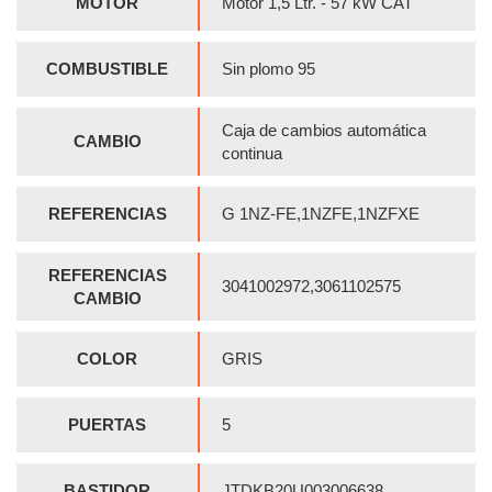
MOTOR
Motor 1,5 Ltr. - 57 kW CAT
COMBUSTIBLE
Sin plomo 95
Caja de cambios automática
CAMBIO
continua
REFERENCIAS
G 1NZ-FE,1NZFE,1NZFXE
REFERENCIAS
3041002972,3061102575
CAMBIO
COLOR
GRIS
PUERTAS
5
BASTIDOR
JTDKB20U003006638