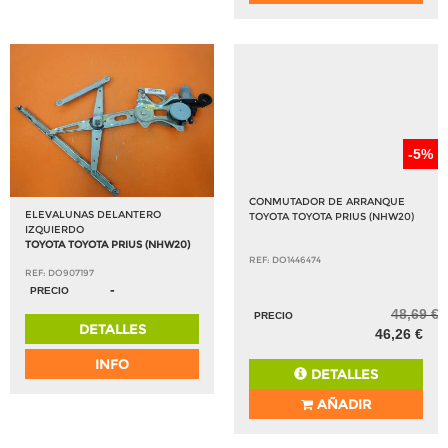
-5%
CONMUTADOR DE ARRANQUE
ELEVALUNAS DELANTERO
TOYOTA TOYOTA PRIUS (NHW20)
IZQUIERDO
TOYOTA TOYOTA PRIUS (NHW20)
REF: DO1446474
REF: DO907197
-
PRECIO
48,69 €
PRECIO
DETALLES
46,26 €
INFO
DETALLES
AÑADIR