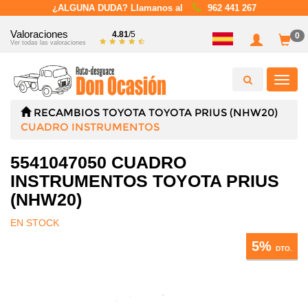
¿ALGUNA DUDA? Llamanos al
962 441 267
Valoraciones
4.81
/5
0
Ver todas las valoraciones
Toggl
navig
RECAMBIOS
TOYOTA
TOYOTA PRIUS (NHW20)
CUADRO INSTRUMENTOS
5541047050 CUADRO
INSTRUMENTOS TOYOTA PRIUS
(NHW20)
EN STOCK
5%
DTO.