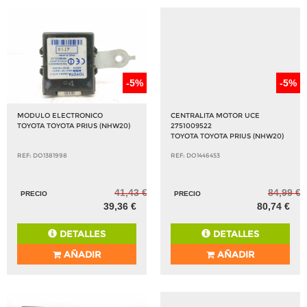
-5%
-5%
MODULO ELECTRONICO
CENTRALITA MOTOR UCE
TOYOTA TOYOTA PRIUS (NHW20)
2751009522
TOYOTA TOYOTA PRIUS (NHW20)
REF: DO1381998
REF: DO1446453
41,43 €
84,99 €
PRECIO
PRECIO
39,36 €
80,74 €
DETALLES
DETALLES
AÑADIR
AÑADIR