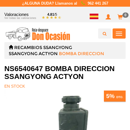
¿ALGUNA DUDA? Llamanos al
962 441 267
Valoraciones
4.81
/5
0
Ver todas las valoraciones
Toggl
navig
RECAMBIOS
SSANGYONG
SSANGYONG ACTYON
BOMBA DIRECCION
NS6540647 BOMBA DIRECCION
SSANGYONG ACTYON
EN STOCK
5%
DTO.