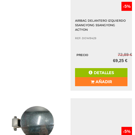
-5%
AIRBAG DELANTERO IZQUIERDO
SSANGYONG SSANGYONG
ACTYON
REF: DO1419429
72,89 €
PRECIO
69,25 €
DETALLES
AÑADIR
-5%