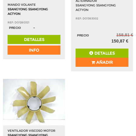
ALTERNADOR
MANDO VOLANTE
SSANGYONG SSANGYONG
SSANGYONG SSANGYONG
ACTYON
ACTYON
REF: DO1363002
REF: DO1260321
-
PRECIO
158,81 €
PRECIO
DETALLES
150,87 €
INFO
DETALLES
AÑADIR
VENTILADOR VISCOSO MOTOR
SSANGYONG SSANGYONG