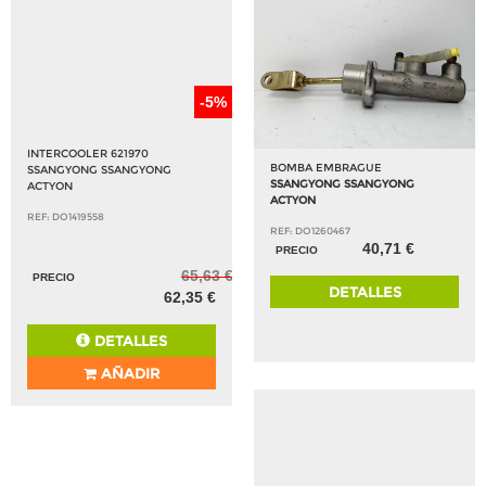
-5%
INTERCOOLER 621970
BOMBA EMBRAGUE
SSANGYONG SSANGYONG
SSANGYONG SSANGYONG
ACTYON
ACTYON
REF: DO1419558
REF: DO1260467
40,71 €
PRECIO
65,63 €
PRECIO
DETALLES
62,35 €
DETALLES
AÑADIR