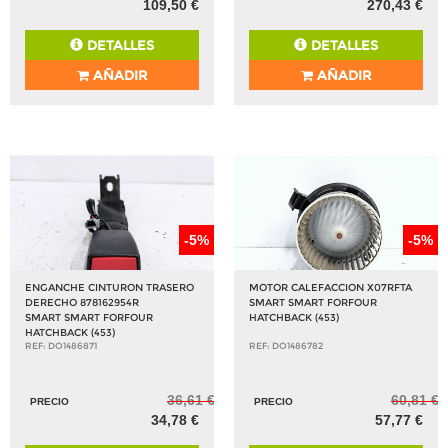
109,50 €
270,43 €
DETALLES
DETALLES
AÑADIR
AÑADIR
-5%
-5%
ENGANCHE CINTURON TRASERO
MOTOR CALEFACCION X07RFTA
DERECHO 878162954R
SMART SMART FORFOUR
SMART SMART FORFOUR
HATCHBACK (453)
HATCHBACK (453)
REF: DO1486871
REF: DO1486782
36,61 €
60,81 €
PRECIO
PRECIO
34,78 €
57,77 €