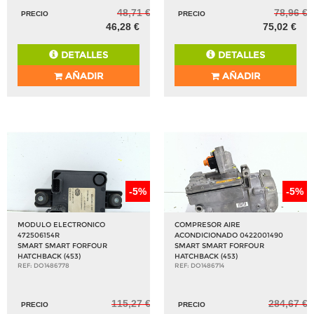
48,71 €
78,96 €
PRECIO
PRECIO
46,28 €
75,02 €
DETALLES
DETALLES
AÑADIR
AÑADIR
-5%
-5%
MODULO ELECTRONICO
COMPRESOR AIRE
472506154R
ACONDICIONADO 0422001490
SMART SMART FORFOUR
SMART SMART FORFOUR
HATCHBACK (453)
HATCHBACK (453)
REF: DO1486778
REF: DO1486714
115,27 €
284,67 €
PRECIO
PRECIO