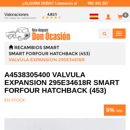
¿ALGUNA DUDA? Llamanos al
962 441 267
Valoraciones
4.81
/5
0
Ver todas las valoraciones
Toggl
navig
RECAMBIOS
SMART
SMART FORFOUR HATCHBACK (453)
VALVULA EXPANSION 295E34618R
A4538305400 VALVULA
EXPANSION 295E34618R SMART
FORFOUR HATCHBACK (453)
EN STOCK
5%
DTO.