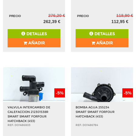
276,20 €
118,90 €
PRECIO
PRECIO
262,39 €
112,95 €
DETALLES
DETALLES
AÑADIR
AÑADIR
-5%
-5%
VALVULA INTERCAMBIO DE
BOMBA AGUA 255234
CALEFACCION 212301538R
SMART SMART FORFOUR
SMART SMART FORFOUR
HATCHBACK (453)
HATCHBACK (453)
REF: DO1486803
REF: DO1486784