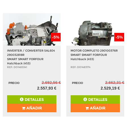
-5%
-5%
INVERTER / CONVERTER 5AL604
MOTOR COMPLETO 290100376R
290032818R
SMART SMART FORFOUR
SMART SMART FORFOUR
Hatchback (453)
Hatchback (453)
REF: DO1485341
REF: DO1483174
2.692,56 €
2.662,31 €
PRECIO
PRECIO
2.557,93 €
2.529,19 €
DETALLES
DETALLES
AÑADIR
AÑADIR