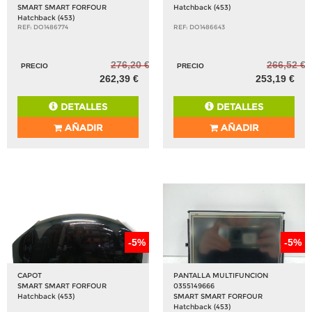
SMART SMART FORFOUR
Hatchback (453)
Hatchback (453)
REF: DO1486774
REF: DO1486643
276,20 €
266,52 €
PRECIO
PRECIO
262,39 €
253,19 €
DETALLES
DETALLES
AÑADIR
AÑADIR
-5%
-5%
CAPOT
PANTALLA MULTIFUNCION
SMART SMART FORFOUR
0355149666
Hatchback (453)
SMART SMART FORFOUR
Hatchback (453)