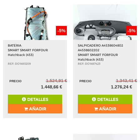
-5%
-5%
BATERIA
SALPICADERO A4538604802
SMART SMART FORFOUR
A4538602202
Hatchback (453)
SMART SMART FORFOUR
Hatchback (453)
REF: DO1483209
REF: DO1487423
1.524,91 €
1.343,41 €
PRECIO
PRECIO
1.448,66 €
1.276,24 €
DETALLES
DETALLES
AÑADIR
AÑADIR