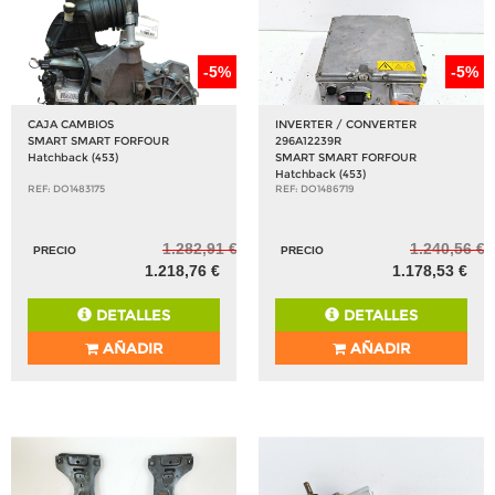
-5%
-5%
CAJA CAMBIOS
INVERTER / CONVERTER
SMART SMART FORFOUR
296A12239R
Hatchback (453)
SMART SMART FORFOUR
Hatchback (453)
REF: DO1483175
REF: DO1486719
1.282,91 €
1.240,56 €
PRECIO
PRECIO
1.218,76 €
1.178,53 €
DETALLES
DETALLES
AÑADIR
AÑADIR