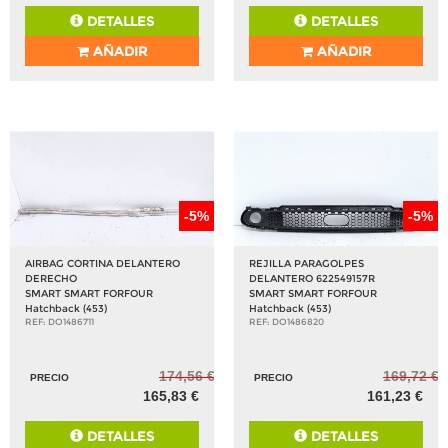
DETALLES
DETALLES
AÑADIR
AÑADIR
-5%
-5%
AIRBAG CORTINA DELANTERO
REJILLA PARAGOLPES
DERECHO
DELANTERO 622549157R
SMART SMART FORFOUR
SMART SMART FORFOUR
Hatchback (453)
Hatchback (453)
REF: DO1486711
REF: DO1486820
174,56 €
169,72 €
PRECIO
PRECIO
165,83 €
161,23 €
DETALLES
DETALLES