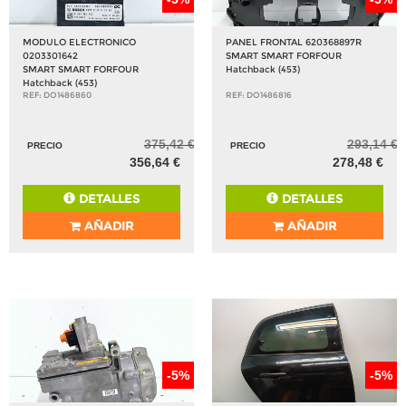
MODULO ELECTRONICO
PANEL FRONTAL 620368897R
0203301642
SMART SMART FORFOUR
SMART SMART FORFOUR
Hatchback (453)
Hatchback (453)
REF: DO1486860
REF: DO1486816
375,42 €
293,14 €
PRECIO
PRECIO
356,64 €
278,48 €
DETALLES
DETALLES
AÑADIR
AÑADIR
-5%
-5%