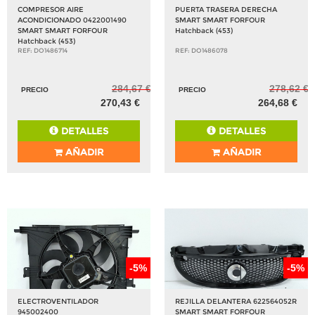
COMPRESOR AIRE
PUERTA TRASERA DERECHA
ACONDICIONADO 0422001490
SMART SMART FORFOUR
SMART SMART FORFOUR
Hatchback (453)
Hatchback (453)
REF: DO1486714
REF: DO1486078
284,67 €
278,62 €
PRECIO
PRECIO
270,43 €
264,68 €
DETALLES
DETALLES
AÑADIR
AÑADIR
-5%
-5%
ELECTROVENTILADOR
REJILLA DELANTERA 622564052R
945002400
SMART SMART FORFOUR