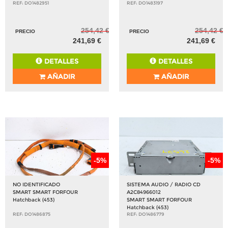
REF: DO1482951
REF: DO1483197
254,42 €
254,42 €
PRECIO
PRECIO
241,69 €
241,69 €
DETALLES
DETALLES
AÑADIR
AÑADIR
-5%
-5%
NO IDENTIFICADO
SISTEMA AUDIO / RADIO CD
SMART SMART FORFOUR
A2C84966012
Hatchback (453)
SMART SMART FORFOUR
Hatchback (453)
REF: DO1486875
REF: DO1486779