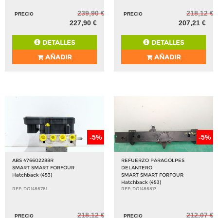
239,90 €
218,12 €
PRECIO
PRECIO
227,90 €
207,21 €
DETALLES
DETALLES
AÑADIR
AÑADIR
-5%
-5%
ABS 476602288R
REFUERZO PARAGOLPES
SMART SMART FORFOUR
DELANTERO
Hatchback (453)
SMART SMART FORFOUR
Hatchback (453)
REF: DO1486781
REF: DO1486817
218,12 €
212,07 €
PRECIO
PRECIO