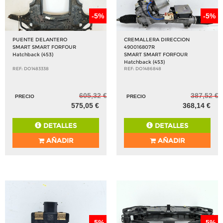
-5%
-5%
PUENTE DELANTERO
CREMALLERA DIRECCION
SMART SMART FORFOUR
490016807R
Hatchback (453)
SMART SMART FORFOUR
Hatchback (453)
REF: DO1483338
REF: DO1486848
605,32 €
387,52 €
PRECIO
PRECIO
575,05 €
368,14 €
DETALLES
DETALLES
AÑADIR
AÑADIR
-5%
-5%