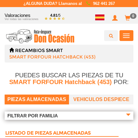
¿ALGUNA DUDA? Llamanos al
962 441 267
Valoraciones
4.81
/5
0
Ver todas las valoraciones
Toggl
navig
RECAMBIOS
SMART
SMART FORFOUR HATCHBACK (453)
PUEDES BUSCAR LAS PIEZAS DE TU
SMART FORFOUR Hatchback (453)
POR:
PIEZAS ALMACENADAS
VEHICULOS DESPIECE
FILTRAR POR FAMILIA
LISTADO DE PIEZAS ALMACENADAS