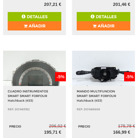
207,21 €
201,46 €
DETALLES
DETALLES
AÑADIR
AÑADIR
-5%
-5%
CUADRO INSTRUMENTOS
MANDO MULTIFUNCION
SMART SMART FORFOUR
SMART SMART FORFOUR
Hatchback (453)
Hatchback (453)
REF: DO1483192
REF: DO1486668
206,02 €
175,78 €
PRECIO
PRECIO
195,71 €
166,99 €