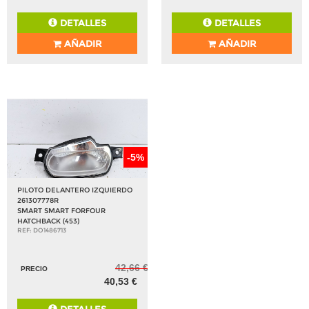
DETALLES
DETALLES
AÑADIR
AÑADIR
-5%
PILOTO DELANTERO IZQUIERDO
261307778R
SMART SMART FORFOUR
HATCHBACK (453)
REF: DO1486713
42,66 €
PRECIO
40,53 €