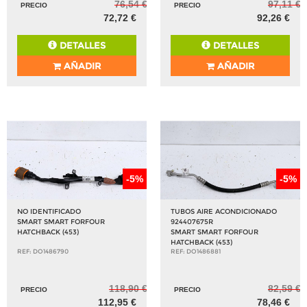
76,54 €
97,11 €
PRECIO
PRECIO
72,72 €
92,26 €
DETALLES
DETALLES
AÑADIR
AÑADIR
-5%
-5%
NO IDENTIFICADO
TUBOS AIRE ACONDICIONADO
SMART SMART FORFOUR
924407675R
HATCHBACK (453)
SMART SMART FORFOUR
HATCHBACK (453)
REF: DO1486790
REF: DO1486881
118,90 €
82,59 €
PRECIO
PRECIO
112,95 €
78,46 €