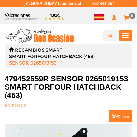
¿ALGUNA DUDA? Llamanos al
962 441 267
Valoraciones
4.81
/5
0
Ver todas las valoraciones
Toggl
navig
RECAMBIOS
SMART
SMART FORFOUR HATCHBACK (453)
SENSOR 0265019153
479452659R SENSOR 0265019153
SMART FORFOUR HATCHBACK
(453)
EN STOCK
5%
DTO.