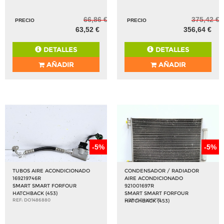
66,86 €
375,42 €
PRECIO
PRECIO
63,52 €
356,64 €
DETALLES
DETALLES
AÑADIR
AÑADIR
-5%
-5%
TUBOS AIRE ACONDICIONADO
CONDENSADOR / RADIADOR
169219746R
AIRE ACONDICIONADO
SMART SMART FORFOUR
921001697R
HATCHBACK (453)
SMART SMART FORFOUR
REF: DO1486880
REF: DO1486775
HATCHBACK (453)