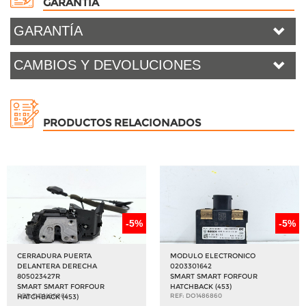
GARANTÍA
GARANTÍA
CAMBIOS Y DEVOLUCIONES
PRODUCTOS RELACIONADOS
-5%
-5%
CERRADURA PUERTA
MODULO ELECTRONICO
DELANTERA DERECHA
0203301642
805023427R
SMART SMART FORFOUR
SMART SMART FORFOUR
HATCHBACK (453)
REF: DO1486864
REF: DO1486860
HATCHBACK (453)