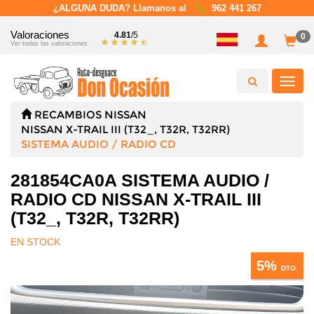
¿ALGUNA DUDA? Llamanos al
962 441 267
Valoraciones
4.81
/5
0
Ver todas las valoraciones
Toggl
navig
RECAMBIOS
NISSAN
NISSAN X-TRAIL III (T32_, T32R, T32RR)
SISTEMA AUDIO / RADIO CD
281854CA0A SISTEMA AUDIO /
RADIO CD NISSAN X-TRAIL III
(T32_, T32R, T32RR)
EN STOCK
5%
DTO.