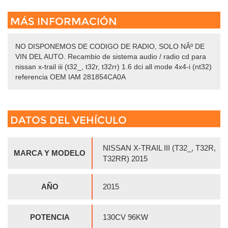
MÁS INFORMACIÓN
NO DISPONEMOS DE CODIGO DE RADIO, SOLO NÂº DE
VIN DEL AUTO. Recambio de sistema audio / radio cd para
nissan x-trail iii (t32_, t32r, t32rr) 1.6 dci all mode 4x4-i (nt32)
referencia OEM IAM 281854CA0A
DATOS DEL VEHÍCULO
NISSAN X-TRAIL III (T32_, T32R,
MARCA Y MODELO
T32RR) 2015
AÑO
2015
POTENCIA
130CV 96KW