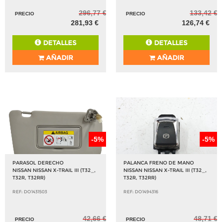
296,77 €
133,42 €
PRECIO
PRECIO
281,93 €
126,74 €
DETALLES
DETALLES
AÑADIR
AÑADIR
-5%
-5%
PARASOL DERECHO
PALANCA FRENO DE MANO
NISSAN NISSAN X-TRAIL III (T32_,
NISSAN NISSAN X-TRAIL III (T32_,
T32R, T32RR)
T32R, T32RR)
REF: DO1431503
REF: DO1494316
42,66 €
48,71 €
PRECIO
PRECIO