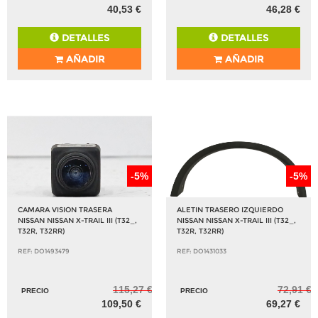
40,53 €
46,28 €
DETALLES
DETALLES
AÑADIR
AÑADIR
-5%
-5%
CAMARA VISION TRASERA
ALETIN TRASERO IZQUIERDO
NISSAN NISSAN X-TRAIL III (T32_,
NISSAN NISSAN X-TRAIL III (T32_,
T32R, T32RR)
T32R, T32RR)
REF: DO1493479
REF: DO1431033
115,27 €
72,91 €
PRECIO
PRECIO
109,50 €
69,27 €