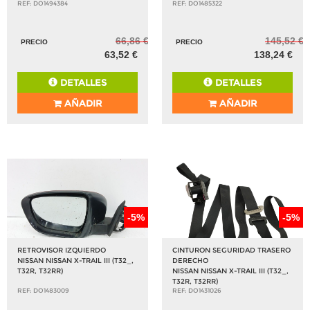
REF: DO1494384
REF: DO1485322
66,86 €
145,52 €
PRECIO
PRECIO
63,52 €
138,24 €
DETALLES
DETALLES
AÑADIR
AÑADIR
-5%
-5%
RETROVISOR IZQUIERDO
CINTURON SEGURIDAD TRASERO
NISSAN NISSAN X-TRAIL III (T32_,
DERECHO
T32R, T32RR)
NISSAN NISSAN X-TRAIL III (T32_,
T32R, T32RR)
REF: DO1483009
REF: DO1431026