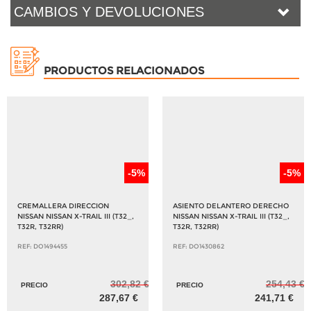
CAMBIOS Y DEVOLUCIONES
PRODUCTOS RELACIONADOS
-5%
-5%
CREMALLERA DIRECCION
ASIENTO DELANTERO DERECHO
NISSAN NISSAN X-TRAIL III (T32_,
NISSAN NISSAN X-TRAIL III (T32_,
T32R, T32RR)
T32R, T32RR)
REF: DO1494455
REF: DO1430862
302,82 €
254,43 €
PRECIO
PRECIO
287,67 €
241,71 €