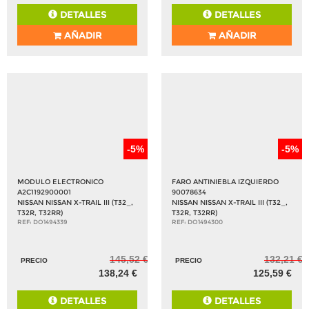
DETALLES
DETALLES
AÑADIR
AÑADIR
-5%
-5%
MODULO ELECTRONICO
FARO ANTINIEBLA IZQUIERDO
A2C1192900001
90078634
NISSAN NISSAN X-TRAIL III (T32_,
NISSAN NISSAN X-TRAIL III (T32_,
T32R, T32RR)
T32R, T32RR)
REF: DO1494339
REF: DO1494300
145,52 €
132,21 €
PRECIO
PRECIO
138,24 €
125,59 €
DETALLES
DETALLES