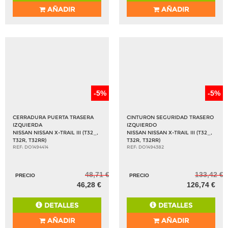
AÑADIR
AÑADIR
-5%
-5%
CERRADURA PUERTA TRASERA
CINTURON SEGURIDAD TRASERO
IZQUIERDA
IZQUIERDO
NISSAN NISSAN X-TRAIL III (T32_,
NISSAN NISSAN X-TRAIL III (T32_,
T32R, T32RR)
T32R, T32RR)
REF: DO1494414
REF: DO1494382
48,71 €
133,42 €
PRECIO
PRECIO
46,28 €
126,74 €
DETALLES
DETALLES
AÑADIR
AÑADIR