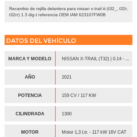
Recambio de rejilla delantera para nissan x-trail iii (t32_, t32r,
t32rr) 1.3 dig-t referencia OEM IAM 623107FW0B
DATOS DEL VEHÍCULO
MARCA Y MODELO
NISSAN X-TRAIL (T32) | 0.14 - ...
AÑO
2021
POTENCIA
159 CV / 117 KW
CILINDRADA
1300
MOTOR
Motor 1,3 Ltr. - 117 kW 16V CAT