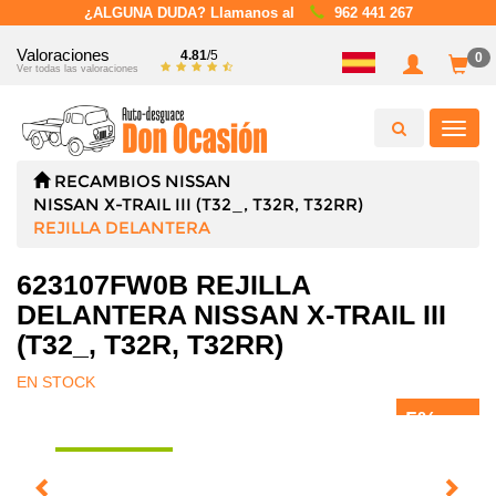
¿ALGUNA DUDA? Llamanos al
962 441 267
Valoraciones
4.81
/5
0
Ver todas las valoraciones
Toggl
navig
RECAMBIOS
NISSAN
NISSAN X-TRAIL III (T32_, T32R, T32RR)
REJILLA DELANTERA
623107FW0B REJILLA
DELANTERA NISSAN X-TRAIL III
(T32_, T32R, T32RR)
EN STOCK
5%
DTO.