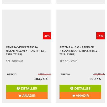
-5%
-5%
CAMARA VISION TRASERA
SISTEMA AUDIO / RADIO CD
NISSAN NISSAN X-TRAIL III (T32_,
NISSAN NISSAN X-TRAIL III (T32_,
T32R, T32RR)
T32R, T32RR)
REF: DO1483103
REF: DO1493560
109,22 €
72,91 €
PRECIO
PRECIO
103,75 €
69,27 €
DETALLES
DETALLES
AÑADIR
AÑADIR