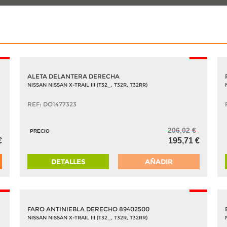
5%
-5%
ALETA DELANTERA DERECHA
NISSAN NISSAN X-TRAIL III (T32_, T32R, T32RR)
REF: DO1477323
206,02 €
PRECIO
€
195,71 €
DETALLES
AÑADIR
5%
-5%
FARO ANTINIEBLA DERECHO 89402500
NISSAN NISSAN X-TRAIL III (T32_, T32R, T32RR)