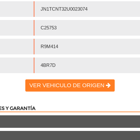
JN1TCNT32U0023074
C25753
R9M414
4BR7D
VER VEHICULO DE ORIGEN
ES Y GARANTÍA