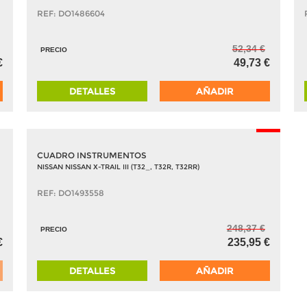
REF: DO1486604
52,34 €
PRECIO
€
49,73 €
DETALLES
AÑADIR
-5%
CUADRO INSTRUMENTOS
NISSAN NISSAN X-TRAIL III (T32_, T32R, T32RR)
REF: DO1493558
248,37 €
PRECIO
€
235,95 €
DETALLES
AÑADIR