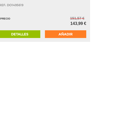
REF: DO1495619
151,57 €
PRECIO
143,99 €
DETALLES
AÑADIR