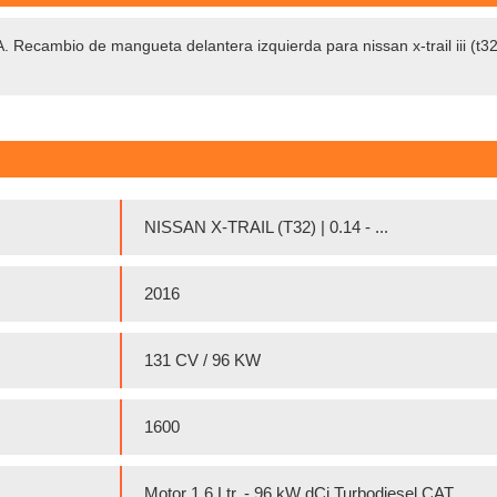
o de mangueta delantera izquierda para nissan x-trail iii (t32_, t3
NISSAN X-TRAIL (T32) | 0.14 - ...
2016
131 CV / 96 KW
1600
Motor 1,6 Ltr. - 96 kW dCi Turbodiesel CAT