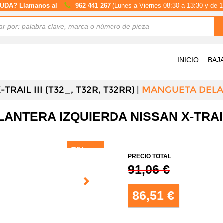
UDA? Llamanos al
962 441 267
(Lunes a Viernes 08:30 a 13:30 y de 1
INICIO
BAJ
TRAIL III (T32_, T32R, T32RR)
MANGUETA DELA
NTERA IZQUIERDA NISSAN X-TRAIL II
5%
DTO.
PRECIO TOTAL
91,06 €
86,51 €