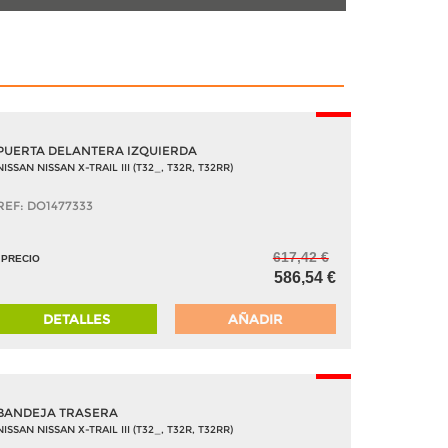
-5%
PUERTA DELANTERA IZQUIERDA
NISSAN NISSAN X-TRAIL III (T32_, T32R, T32RR)
REF: DO1477333
617,42 €
PRECIO
586,54 €
DETALLES
AÑADIR
-5%
BANDEJA TRASERA
NISSAN NISSAN X-TRAIL III (T32_, T32R, T32RR)