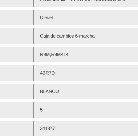
Diesel
Caja de cambios 6-marcha
R9M,R9M414
4BR7D
BLANCO
5
341877