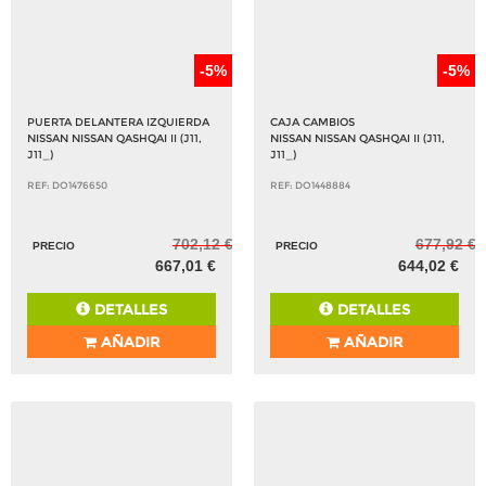
-5%
-5%
PUERTA DELANTERA IZQUIERDA
CAJA CAMBIOS
NISSAN NISSAN QASHQAI II (J11,
NISSAN NISSAN QASHQAI II (J11,
J11_)
J11_)
REF: DO1476650
REF: DO1448884
702,12 €
677,92 €
PRECIO
PRECIO
667,01 €
644,02 €
DETALLES
DETALLES
AÑADIR
AÑADIR