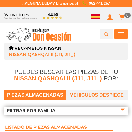
¿ALGUNA DUDA? Llamanos al
962 441 267
Valoraciones
4.81
/5
0
Ver todas las valoraciones
Toggl
navig
RECAMBIOS
NISSAN
NISSAN QASHQAI II (J11, J11_)
PUEDES BUSCAR LAS PIEZAS DE TU
NISSAN QASHQAI II (J11, J11_)
POR:
PIEZAS ALMACENADAS
VEHICULOS DESPIECE
FILTRAR POR FAMILIA
LISTADO DE PIEZAS ALMACENADAS