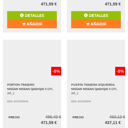
471,59 €
471,59 €
DETALLES
DETALLES
AÑADIR
AÑADIR
-5%
-5%
PORTON TRASERO
PUERTA TRASERA IZQUIERDA
NISSAN NISSAN QASHQAI II (J11,
NISSAN NISSAN QASHQAI II (J11,
J11_)
J11_)
REF: DO1476646
REF: DO1491014
496,42 €
460,12 €
PRECIO
PRECIO
471,59 €
437,11 €