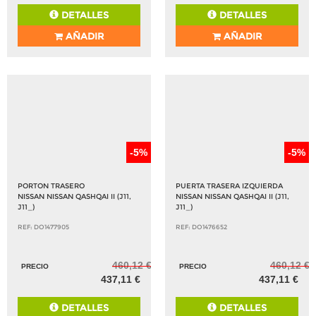
DETALLES
DETALLES
AÑADIR
AÑADIR
-5%
-5%
PORTON TRASERO
PUERTA TRASERA IZQUIERDA
NISSAN NISSAN QASHQAI II (J11,
NISSAN NISSAN QASHQAI II (J11,
J11_)
J11_)
REF: DO1477905
REF: DO1476652
460,12 €
460,12 €
PRECIO
PRECIO
437,11 €
437,11 €
DETALLES
DETALLES