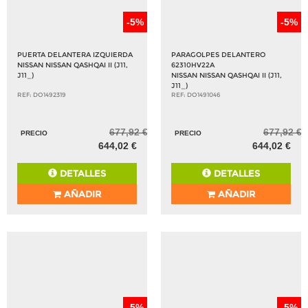
-5%
-5%
PUERTA DELANTERA IZQUIERDA
PARAGOLPES DELANTERO
NISSAN NISSAN QASHQAI II (J11,
62310HV22A
J11_)
NISSAN NISSAN QASHQAI II (J11,
J11_)
REF: DO1492319
REF: DO1491046
677,92 €
677,92 €
PRECIO
PRECIO
644,02 €
644,02 €
DETALLES
DETALLES
AÑADIR
AÑADIR
-5%
-5%