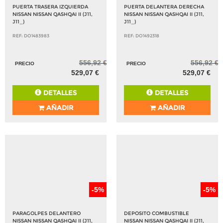
PUERTA TRASERA IZQUIERDA
PUERTA DELANTERA DERECHA
NISSAN NISSAN QASHQAI II (J11,
NISSAN NISSAN QASHQAI II (J11,
J11_)
J11_)
REF: DO1483983
REF: DO1492318
556,92 €
556,92 €
PRECIO
PRECIO
529,07 €
529,07 €
DETALLES
DETALLES
AÑADIR
AÑADIR
-5%
-5%
PARAGOLPES DELANTERO
DEPOSITO COMBUSTIBLE
NISSAN NISSAN QASHQAI II (J11,
NISSAN NISSAN QASHQAI II (J11,