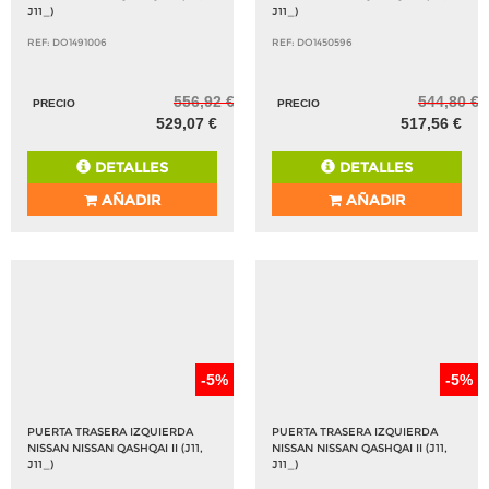
J11_)
J11_)
REF: DO1491006
REF: DO1450596
556,92 €
544,80 €
PRECIO
PRECIO
529,07 €
517,56 €
DETALLES
DETALLES
AÑADIR
AÑADIR
-5%
-5%
PUERTA TRASERA IZQUIERDA
PUERTA TRASERA IZQUIERDA
NISSAN NISSAN QASHQAI II (J11,
NISSAN NISSAN QASHQAI II (J11,
J11_)
J11_)