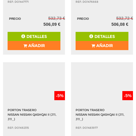
REF: DO1447771
REF: DO1476668
532,73 €
532,72 €
PRECIO
PRECIO
506,09 €
506,08 €
DETALLES
DETALLES
AÑADIR
AÑADIR
-5%
-5%
PORTON TRASERO
PORTON TRASERO
NISSAN NISSAN QASHQAI II (J11,
NISSAN NISSAN QASHQAI II (J11,
J11_)
J11_)
REF: DO1492315
REF: DO1483977