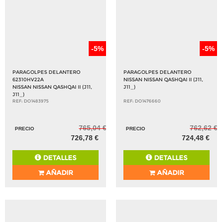
-5%
-5%
PARAGOLPES DELANTERO
PARAGOLPES DELANTERO
62310HV22A
NISSAN NISSAN QASHQAI II (J11,
NISSAN NISSAN QASHQAI II (J11,
J11_)
J11_)
REF: DO1483975
REF: DO1476660
765,04 €
762,62 €
PRECIO
PRECIO
726,78 €
724,48 €
DETALLES
DETALLES
AÑADIR
AÑADIR