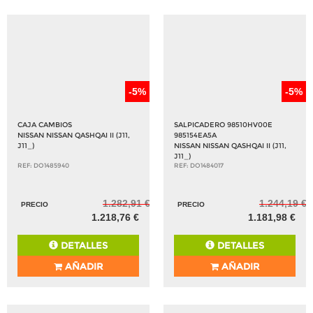
-5%
-5%
CAJA CAMBIOS
SALPICADERO 98510HV00E
NISSAN NISSAN QASHQAI II (J11,
985154EA5A
J11_)
NISSAN NISSAN QASHQAI II (J11,
J11_)
REF: DO1485940
REF: DO1484017
1.282,91 €
1.244,19 €
PRECIO
PRECIO
1.218,76 €
1.181,98 €
DETALLES
DETALLES
AÑADIR
AÑADIR