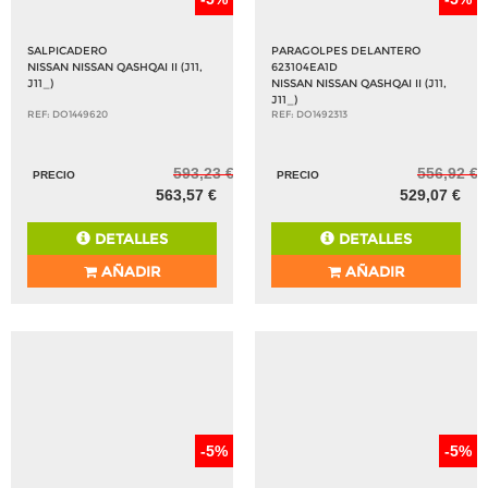
SALPICADERO
PARAGOLPES DELANTERO
NISSAN NISSAN QASHQAI II (J11,
623104EA1D
J11_)
NISSAN NISSAN QASHQAI II (J11,
J11_)
REF: DO1449620
REF: DO1492313
593,23 €
556,92 €
PRECIO
PRECIO
563,57 €
529,07 €
DETALLES
DETALLES
AÑADIR
AÑADIR
-5%
-5%