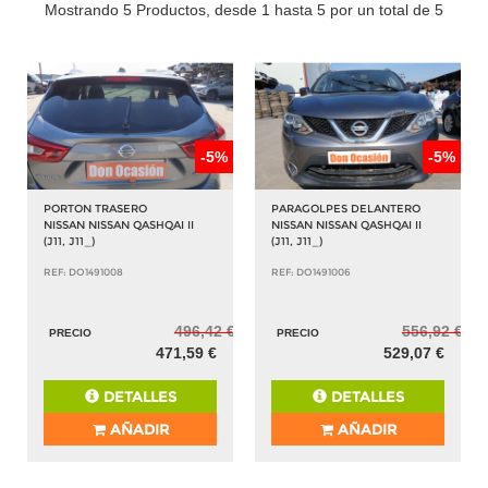
Mostrando 5 Productos, desde 1 hasta 5 por un total de 5
-5%
-5%
PORTON TRASERO
PARAGOLPES DELANTERO
NISSAN NISSAN QASHQAI II
NISSAN NISSAN QASHQAI II
(J11, J11_)
(J11, J11_)
REF: DO1491008
REF: DO1491006
496,42 €
556,92 €
PRECIO
PRECIO
471,59 €
529,07 €
DETALLES
DETALLES
AÑADIR
AÑADIR