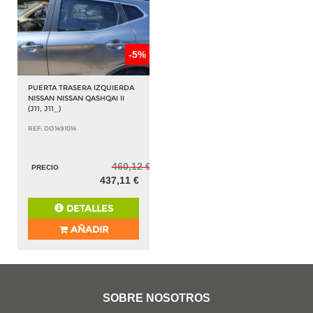
-5%
PUERTA TRASERA IZQUIERDA
NISSAN NISSAN QASHQAI II
(J11, J11_)
REF: DO1491014
460,12 €
PRECIO
437,11 €
DETALLES
AÑADIR
SOBRE NOSOTROS