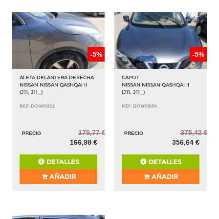
-5%
-5%
ALETA DELANTERA DERECHA
CAPOT
NISSAN NISSAN QASHQAI II
NISSAN NISSAN QASHQAI II
(J11, J11_)
(J11, J11_)
REF: DO1491002
REF: DO1491004
175,77 €
375,42 €
PRECIO
PRECIO
166,98 €
356,64 €
DETALLES
DETALLES
AÑADIR
AÑADIR